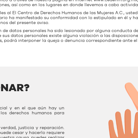
lico a través de nuestra página en internet
www.cedehm.org.mx
aciones, así como en los lugares en donde llevemos a cabo activi
s al El Centro de Derechos Humanos de las Mujeres A.C., usted 
uario ha manifestado su conformidad con lo estipulado en él y 
os del presente aviso.
ón de datos personales ha sido lesionado por alguna conducta d
 sus datos personales existe alguna violación a las disposicione
s, podrá interponer la queja o denuncia correspondiente ante el
ONAR?
ocial y en el que aún hay un
r los derechos humanos para
verdad, justicia y reparación.
uede cesar y hacerlo requiere
nuestra causa, puedes realizar