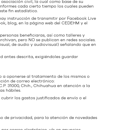
sociación civil, la cual como base de su
informes cada cierto tiempo los cuales pueden
te fin estadístico.
hay instrucción de transmitir por Facebook Live
book, blog, en la página web del CEDEHM y el
personas beneficiaras, así como talleres y
rchivan, pero NO se publican en redes sociales.
isual, de audio y audiovisual) señalando que en
ad antes descrita, exigiéndoles guardar
omo a oponerse al tratamiento de los mismos o
ción de correo electrónico:
C.P. 31000, Chih., Chihuahua en atención a la
as hábiles.
ubrir los gastos justificados de envío o el
so de privacidad, para la atención de novedades