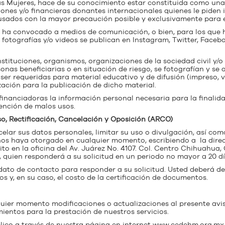
 Mujeres, hace de su conocimiento estar constituida como una a
ones y/o financieras donantes internacionales quienes le piden 
sados con la mayor precaución posible y exclusivamente para es
e ha convocado a medios de comunicación, o bien, para los que 
as fotografías y/o videos se publican en Instagram, Twitter, Face
tituciones, organismos, organizaciones de la sociedad civil y/o 
as beneficiarias o en situación de riesgo, se fotografían y se a
er requeridas para material educativo y de difusión (impreso, v
zación para la publicación de dicho material.
financiadoras la información personal necesaria para la finalid
ención de malos usos.
o, Rectificación, Cancelación y Oposición (ARCO)
ncelar sus datos personales, limitar su uso o divulgación, así c
 nos haya otorgado en cualquier momento, escribiendo a la direc
o en la oficina del Av. Juárez No. 4107. Col. Centro Chihuahua, 
quien responderá a su solicitud en un periodo no mayor a 20 dí
ato de contacto para responder a su solicitud. Usted deberá de c
s y, en su caso, el costo de la certificación de documentos.
uier momento modificaciones o actualizaciones al presente avi
mientos para la prestación de nuestros servicios.