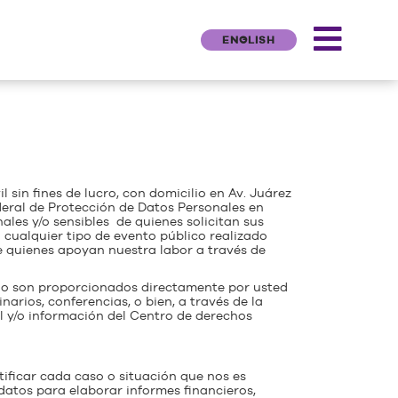
ENGLISH
sin fines de lucro, con domicilio en Av. Juárez
ederal de Protección de Datos Personales en
ales y/o sensibles de quienes solicitan sus
/u cualquier tipo de evento público realizado
de quienes apoyan nuestra labor a través de
ndo son proporcionados directamente por usted
narios, conferencias, o bien, a través de la
al y/o información del Centro de derechos
ificar cada caso o situación que nos es
datos para elaborar informes financieros,