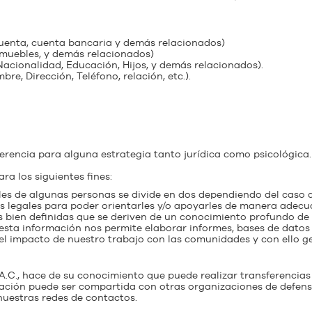
Cuenta, cuenta bancaria y demás relacionados)
nmuebles, y demás relacionados)
Nacionalidad, Educación, Hijos, y demás relacionados).
re, Dirección, Teléfono, relación, etc.).
ferencia para alguna estrategia tanto jurídica como psicológica.
ra los siguientes fines:
les de algunas personas se divide en dos dependiendo del caso qu
ios legales para poder orientarles y/o apoyarles de manera adec
as bien definidas que se deriven de un conocimiento profundo de
esta información nos permite elaborar informes, bases de datos 
 el impacto de nuestro trabajo con las comunidades y con ello ge
.C., hace de su conocimiento que puede realizar transferencias 
ormación puede ser compartida con otras organizaciones de def
 nuestras redes de contactos.