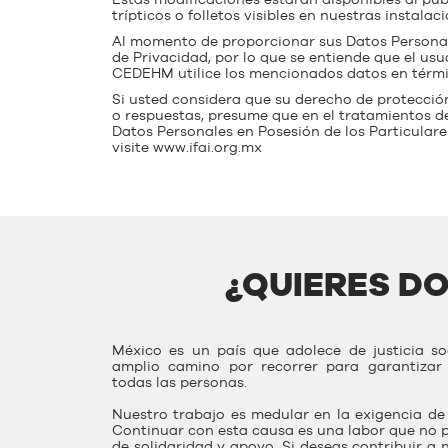
Estas modificaciones estarán disponibles al púb
trípticos o folletos visibles en nuestras instal
Al momento de proporcionar sus Datos Personale
de Privacidad, por lo que se entiende que el us
CEDEHM utilice los mencionados datos en términ
Si usted considera que su derecho de protecci
o respuestas, presume que en el tratamientos de
Datos Personales en Posesión de los Particulare
visite
www.ifai.org.mx
¿QUIERES D
México es un país que adolece de justicia s
amplio camino por recorrer para garantiza
todas las personas.
Nuestro trabajo es medular en la exigencia de 
Continuar con esta causa es una labor que no p
de solidaridad y apoyo. Si deseas contribuir a 