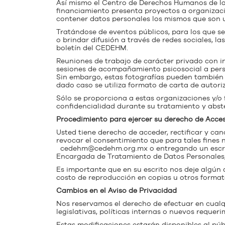
Así mismo el Centro de Derechos Humanos de las
financiamiento presenta proyectos a organizaci
contener datos personales los mismos que son u
Tratándose de eventos públicos, para los que s
o brindar difusión a través de redes sociales, l
boletín del CEDEHM.
Reuniones de trabajo de carácter privado con ins
sesiones de acompañamiento psicosocial a person
Sin embargo, estas fotografías pueden también s
dado caso se utiliza formato de carta de autori
Sólo se proporciona a estas organizaciones y/o 
confidencialidad durante su tratamiento y abst
Procedimiento para ejercer su derecho de Acces
Usted tiene derecho de acceder, rectificar y ca
revocar el consentimiento que para tales fines
cedehm@cedehm.org.mx
o entregando un escrit
Encargada de Tratamiento de Datos Personales, 
Es importante que en su escrito nos deje algún d
costo de reproducción en copias u otros formato
Cambios en el Aviso de Privacidad
Nos reservamos el derecho de efectuar en cualq
legislativas, políticas internas o nuevos requeri