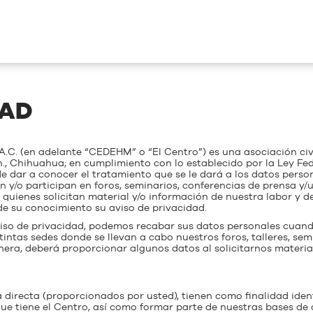
DAD
C. (en adelante “CEDEHM” o “El Centro”) es una asociación civil 
ih., Chihuahua; en cumplimiento con lo establecido por la Ley F
de dar a conocer el tratamiento que se le dará a los datos person
ian y/o participan en foros, seminarios, conferencias de prensa y
e quienes solicitan material y/o información de nuestra labor y 
de su conocimiento su aviso de privacidad.
aviso de privacidad, podemos recabar sus datos personales cua
tintas sedes donde se llevan a cabo nuestros foros, talleres, semi
anera, deberá proporcionar algunos datos al solicitarnos materi
irecta (proporcionados por usted), tienen como finalidad ident
que tiene el Centro, así como formar parte de nuestras bases de 