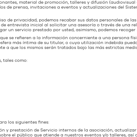
nantes, material de promoción, talleres y difusión (audiovisual
 de prensa, invitaciones a eventos y actualizaciones del Sist
viso de privacidad, podemos recabar sus datos personales de la
 entrevista inicial al solicitar una asesoría o través de una rel
 pagar un servicio prestado por usted, asimismo, podemos recoger
ue se refieren a la información concerniente a una persona físic
esfera más íntima de su titular, o cuya utilización indebida pued
te a que los mismos serán tratados bajo las más estrictas med
, tales como:
ra los siguientes fines:
n y prestación de Servicio internos de la asociación, actualizar
bre el público que atiende a nuestros eventos y/o talleres, así 