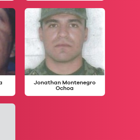
a
Jonathan Montenegro
Ochoa