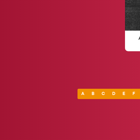
A
B
C
D
E
F