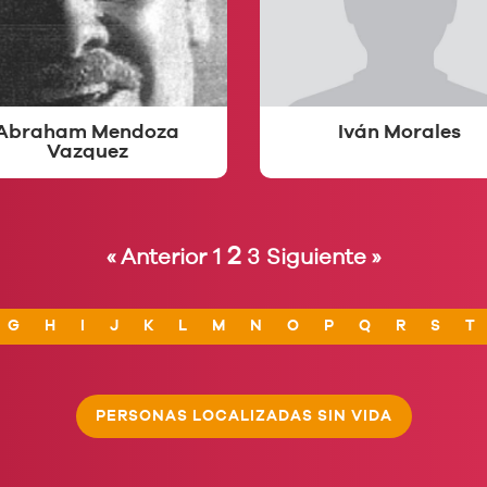
Abraham Mendoza
Iván Morales
Vazquez
2
« Anterior
1
3
Siguiente »
G
H
I
J
K
L
M
N
O
P
Q
R
S
T
PERSONAS LOCALIZADAS SIN VIDA