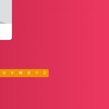
U
V
W
X
Y
Z