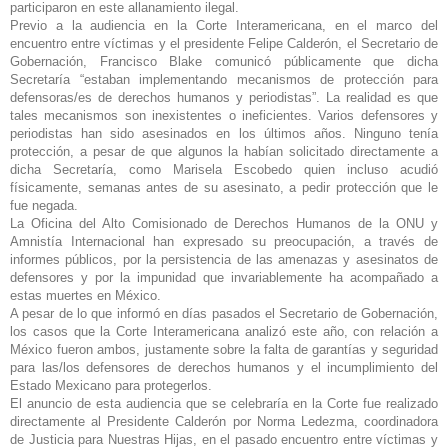
participaron en este allanamiento ilegal.
Previo a la audiencia en la Corte Interamericana, en el marco del
encuentro entre víctimas y el presidente Felipe Calderón, el Secretario de
Gobernación, Francisco Blake comunicó públicamente que dicha
Secretaría “estaban implementando mecanismos de protección para
defensoras/es de derechos humanos y periodistas”. La realidad es que
tales mecanismos son inexistentes
o ineficientes.
Varios defensores y
periodistas han sido asesinados en los últimos años. Ninguno tenía
protección, a pesar de que algunos la habían solicitado directamente a
dicha Secretaría, como Marisela Escobedo quien incluso acudió
físicamente, semanas antes de su asesinato, a pedir protección que le
fue negada.
La Oficina del Alto Comisionado de Derechos Humanos de la ONU y
Amnistía Internacional han expresado su preocupación, a través de
informes públicos, por la persistencia de las amenazas y asesinatos de
defensores y por la impunidad que invariablemente ha acompañado a
estas muertes en México.
A pesar de lo que informó en días pasados el Secretario de Gobernación,
los casos que la Corte Interamericana analizó este año, con relación a
México fueron ambos, justamente sobre la falta de garantías y seguridad
para las/los defensores de derechos humanos y el incumplimiento del
Estado Mexicano para protegerlos.
El anuncio de esta audiencia que se celebraría en la Corte fue realizado
directamente al Presidente Calderón por Norma Ledezma, coordinadora
de Justicia para Nuestras Hijas, en el pasado encuentro entre víctimas y