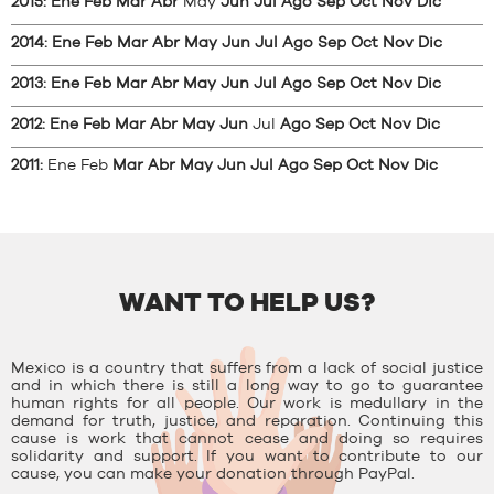
2015
:
Ene
Feb
Mar
Abr
May
Jun
Jul
Ago
Sep
Oct
Nov
Dic
2014
:
Ene
Feb
Mar
Abr
May
Jun
Jul
Ago
Sep
Oct
Nov
Dic
2013
:
Ene
Feb
Mar
Abr
May
Jun
Jul
Ago
Sep
Oct
Nov
Dic
2012
:
Ene
Feb
Mar
Abr
May
Jun
Jul
Ago
Sep
Oct
Nov
Dic
2011
:
Ene
Feb
Mar
Abr
May
Jun
Jul
Ago
Sep
Oct
Nov
Dic
WANT TO HELP US?
Mexico is a country that suffers from a lack of social justice
and in which there is still a long way to go to guarantee
human rights for all people. Our work is medullary in the
demand for truth, justice, and reparation. Continuing this
cause is work that cannot cease and doing so requires
solidarity and support. If you want to contribute to our
cause, you can make your donation through PayPal.