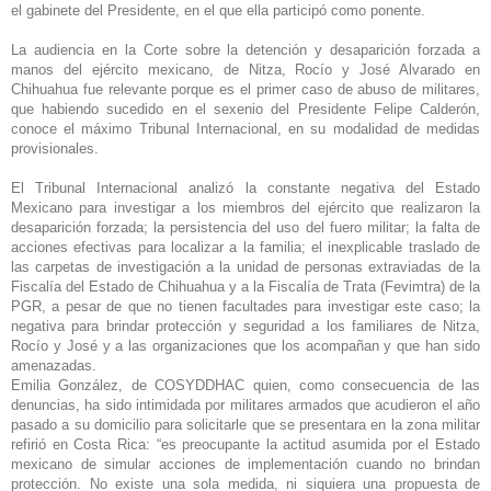
el gabinete del Presidente, en el que ella participó como ponente.
La audiencia en la Corte sobre la detención y desaparición forzada a
manos del ejército mexicano, de Nitza, Rocío y José Alvarado en
Chihuahua fue relevante porque es el primer caso de abuso de militares,
que habiendo sucedido en el sexenio del Presidente Felipe Calderón,
conoce el máximo Tribunal Internacional, en su modalidad de medidas
provisionales.
El Tribunal Internacional analizó la constante negativa del Estado
Mexicano para investigar a los miembros del ejército que realizaron la
desaparición forzada; la persistencia del uso del fuero militar; la falta de
acciones efectivas para localizar a la familia; el inexplicable traslado de
las carpetas de investigación a la unidad de personas extraviadas de la
Fiscalía del Estado de Chihuahua y a la Fiscalía de Trata (Fevimtra) de la
PGR, a pesar de que no tienen facultades para investigar este caso; la
negativa para brindar protección y seguridad a los familiares de Nitza,
Rocío y José y a las organizaciones que los acompañan y que han sido
amenazadas.
Emilia González, de COSYDDHAC quien, como consecuencia de las
denuncias, ha sido intimidada por militares armados que acudieron el año
pasado a su domicilio para solicitarle que se presentara en la zona militar
refirió en Costa Rica: “es
preocupante la actitud asumida por el Estado
mexicano de simular acciones de implementación cuando no brindan
protección. No existe una sola medida, ni siquiera una propuesta de