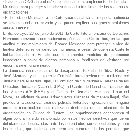
·
Evidencian ONG ante el máximo Tribunal el incumplimiento del Estado
Mexicano para proteger y brindar seguridad a familiares de las víctimas y
organizaciones.
·
Pide Estado Mexicano a la Corte secrecía al solicitar que la audiencia
se llevara a cabo en privado y no puede explicar sus graves omisiones
ante el Tribunal.
El día de ayer, 28 de junio de 2011, la Corte Interamericana de Derechos
Humanos convocó a dos audiencias públicas en Costa Rica, en las que
analizó el incumplimiento del Estado Mexicano para proteger la vida de
las/los defensores de derechos humanos, a pesar de que esta Corte le
había
solicitado al Estado que implementar medidas de protección
inmediatas a favor de ciertas personas y familiares de víctimas por
encontrarse en grave riesgo.
La denuncia internacional de la desaparición forzada de Nitza, Rocío y
José Alvarado, y el litigio en la Comisión Interamericana es realizado por
Justicia para Nuestras Hijas, la Comisión de Solidaridad y Defensa de los
Derechos Humanos (COSYDDHAC) , el Centro de Derechos Humanos de
las Mujeres (CEDEHM) y el Centro de Derechos Humanos Paso del
Norte, las oficinas de este último fueron allanadas de manera ilegal, días
previos a la audiencia, cuando policías federales ingresaron sin ninguna
orden e inexplicablemente realizaron destrozos en las oficinas de la
organización en Ciudad de Juárez. Las organizaciones desconocen si
algún policía ha sido sancionado por estos hechos delictivos que fueron
debidamente denunciados ante las autoridades correspondientes y ante
los medios, que incluso publicaron los números de las patrullas que