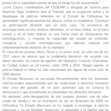
protección o seguridad a pesar de que el riesgo ha ido aumentando”.
Lucha Castro, coordinadora del CEDEHM y abogada de Justicia para
Nuestras Hijas evidenció ante el Tribunal, que la ocupación militar y el
despliegue de policías federales en el Estado de Chihuahua ha
aumentado significativamente los abusos contra la ciudadanía. Concluyó
su participación diciendo que en este caso, “la existencia de
investigaciones en tres ámbitos diferentes, en el fuero militar, en el fuero
común y en el fuero federal, es una forma clara de obstaculizar las
investigaciones, y muestra la capacidad del estado de confundir,
complicar y simular investigaciones que además realizan con
un
desbordamiento absoluto de su mandato”.
El caso de las jóvenes Nitza, Rocío y su primo José, es sólo uno de los
1017 casos de abusos que la ciudadanía denunció –de acuerdo con
datos oficiales- en contra de agentes del Operativo Conjunto Chihuahua,
en Ciudad Juárez en 14 meses, entre 2009 y 2010.
Ningún agente, ni
policía federal ni militar ha sido sancionado por alguno de estos más de
1000 abusos.
El Estado Mexicano se excusaba frecuentemente ante los tribunales
internacionales argumentando que las violaciones a derechos humanos
eran cosa del pasado, de un país autoritario que no conocía la
democracia y que actualmente se respetaban los derechos humanos.
No obstante, esta desaparición de dos mujeres jóvenes, una de ellas
madre de familia y de un muchacho se dio en diciembre de 2009, en
Chihuahua. El Estado Mexicano se ha negado a investigar al ejército
mexicano y no ha brindado protección ni seguridad a la familia que ha