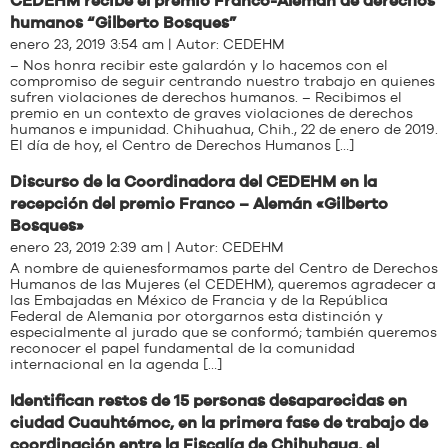
CEDEHM recibe el premio Franco-Alemán de derechos
humanos “Gilberto Bosques”
enero 23, 2019 3:54 am | Autor:
CEDEHM
– Nos honra recibir este galardón y lo hacemos con el
compromiso de seguir centrando nuestro trabajo en quienes
sufren violaciones de derechos humanos. – Recibimos el
premio en un contexto de graves violaciones de derechos
humanos e impunidad. Chihuahua, Chih., 22 de enero de 2019.
El día de hoy, el Centro de Derechos Humanos […]
Discurso de la Coordinadora del CEDEHM en la
recepción del premio Franco – Alemán «Gilberto
Bosques»
enero 23, 2019 2:39 am | Autor:
CEDEHM
A nombre de quienesformamos parte del Centro de Derechos
Humanos de las Mujeres (el CEDEHM), queremos agradecer a
las Embajadas en México de Francia y de la República
Federal de Alemania por otorgarnos esta distinción y
especialmente al jurado que se conformó; también queremos
reconocer el papel fundamental de la comunidad
internacional en la agenda […]
Identifican restos de 15 personas desaparecidas en
ciudad Cuauhtémoc, en la primera fase de trabajo de
coordinación entre la Fiscalía de Chihuhaua, el