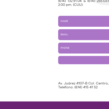
(614) 132.91.04 & (614) 255.
2:00 pm. (CUU).
Av. Juárez 4107-B Col. Centro,
Teléfono:
(614) 415 41 52