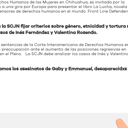
chos Humanos de las Mujeres en Chihuahua, es invitada por la
 a una gira por Europa para presentar el libro La Lucha, novela
 defensores de derechos humanos en el mundo. Front Line Defenders
la SCJN fijar criterios sobre género, etnicidad y tortura 
casos de Inés Fernández y Valentina Rosendo.
as sentencias de la Corte Interamericana de Derechos Humanos en
 preocupación ante el aumento de las posiciones regresivas en
 el Pleno. La SCJN debe analizar los casos de Inés y Valentina
amos los asesinatos de Gaby y Emmanuel, desaparecidxs