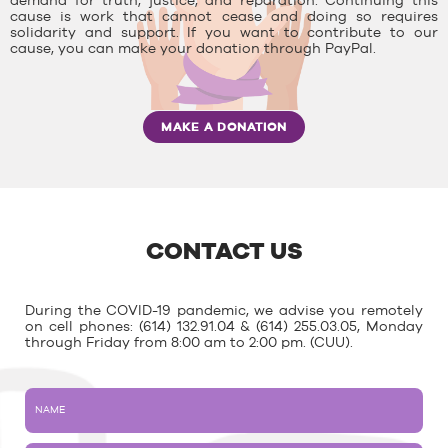
demand for truth, justice, and reparation. Continuing this
cause is work that cannot cease and doing so requires
solidarity and support. If you want to contribute to our
cause, you can make your donation through PayPal.
MAKE A DONATION
CONTACT US
During the COVID-19 pandemic, we advise you remotely
on cell phones: (614) 132.91.04 & (614) 255.03.05, Monday
through Friday from 8:00 am to 2:00 pm. (CUU).