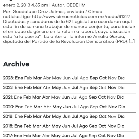
enero 2, 2013 4:35 pm | Autor:
CEDEHM
Por: Guadalupe Cruz Jaimes, enviada / Cimac
noticiasLiga: http://www.cimacnoticias.com.mx/node/61322
Diputadas y senadoras de la 62 Legislatura acordaron aquí
este fin de semana trabajar de manera conjunta, para incluir
el enfoque de género en la reforma laboral, cuya discusión
está “a la puerta”. Lo anterior lo informó Amalia García,
diputada del Partido de la Revolución Democrática (PRD), […]
Archive
2023
:
Ene
Feb
Mar
Abr
May
Jun
Jul
Ago
Sep
Oct
Nov
Dic
2022
:
Ene
Feb
Mar
Abr
May
Jun
Jul
Ago
Sep
Oct
Nov
Dic
2021
:
Ene
Feb
Mar
Abr
May
Jun
Jul
Ago
Sep
Oct
Nov
Dic
2020
:
Ene
Feb
Mar
Abr
May
Jun
Jul
Ago
Sep
Oct
Nov
Dic
2019
:
Ene
Feb
Mar
Abr
May
Jun
Jul
Ago
Sep
Oct
Nov
Dic
2018
:
Ene
Feb
Mar
Abr
May
Jun
Jul
Ago
Sep
Oct
Nov
Dic
2017
:
Ene
Feb
Mar
Abr
May
Jun
Jul
Ago
Sep
Oct
Nov
Dic