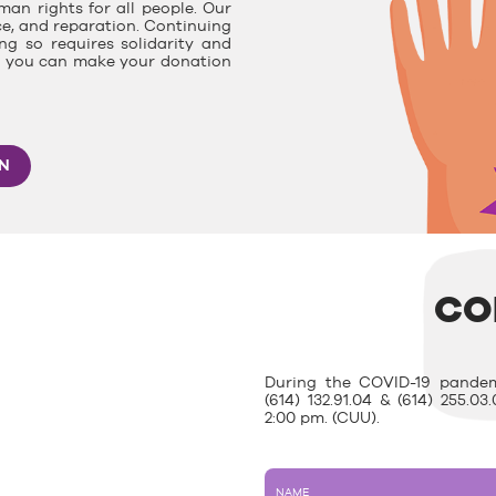
man rights for all people. Our
ce, and reparation. Continuing
g so requires solidarity and
e, you can make your donation
ON
CO
During the COVID-19 pandem
(614) 132.91.04 & (614) 255.
2:00 pm. (CUU).