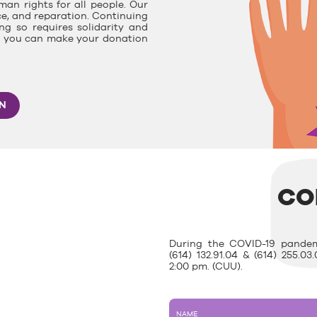
man rights for all people. Our
ce, and reparation. Continuing
g so requires solidarity and
e, you can make your donation
ON
CO
During the COVID-19 pandem
(614) 132.91.04 & (614) 255.
2:00 pm. (CUU).