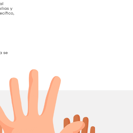
al
lias y
cífico,
a se