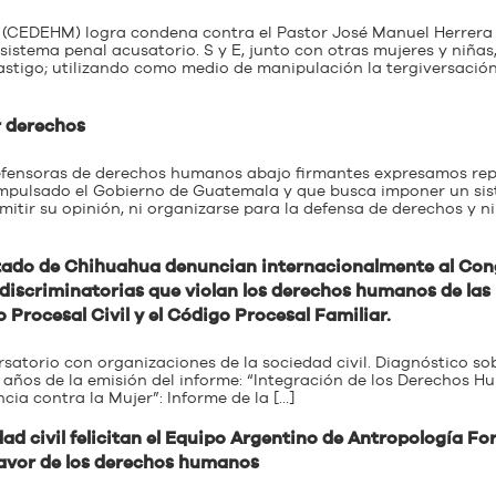
 (CEDEHM) logra condena contra el Pastor José Manuel Herrera
sistema penal acusatorio. S y E, junto con otras mujeres y niñas
castigo; utilizando como medio de manipulación la tergiversació
r derechos
efensoras de derechos humanos abajo firmantes expresamos re
impulsado el Gobierno de Guatemala y que busca imponer un si
tir su opinión, ni organizarse para la defensa de derechos y ni
Estado de Chihuahua denuncian internacionalmente al Co
 discriminatorias que violan los derechos humanos de las
o Procesal Civil y el Código Procesal Familiar.
ersatorio con organizaciones de la sociedad civil. Diagnóstico so
 8 años de la emisión del informe: “Integración de los Derechos 
cia contra la Mujer”: Informe de la […]
dad civil felicitan el Equipo Argentino de Antropología Fo
favor de los derechos humanos