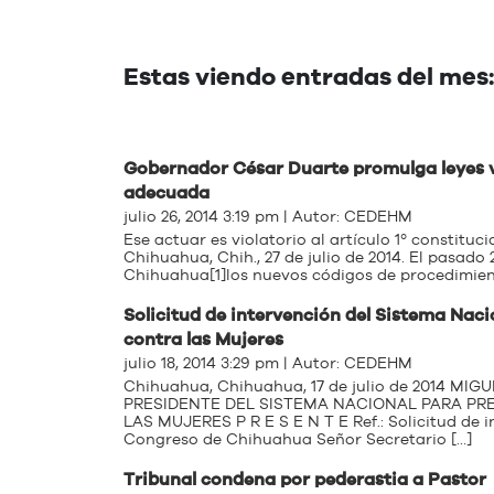
Estas viendo entradas del mes: 
Gobernador César Duarte promulga leyes v
adecuada
julio 26, 2014 3:19 pm | Autor:
CEDEHM
Ese actuar es violatorio al artículo 1º constit
Chihuahua, Chih., 27 de julio de 2014. El pasado 
Chihuahua[1]los nuevos códigos de procedimientos
Solicitud de intervención del Sistema Naci
julio 18, 2014 3:29 pm | Autor:
CEDEHM
Chihuahua, Chihuahua, 17 de julio de 2014
PRESIDENTE DEL SISTEMA NACIONAL PARA PRE
LAS MUJERES P R E S E N T E Ref.: Solicitud de 
Congreso de Chihuahua Señor Secretario […]
Tribunal condena por pederastia a Pastor