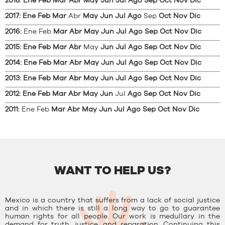
2018
:
Ene
Feb
Mar
Abr
May
Jun
Jul
Ago
Sep
Oct
Nov
Dic
2017
:
Ene
Feb
Mar
Abr
May
Jun
Jul
Ago
Sep
Oct
Nov
Dic
2016
:
Ene
Feb
Mar
Abr
May
Jun
Jul
Ago
Sep
Oct
Nov
Dic
2015
:
Ene
Feb
Mar
Abr
May
Jun
Jul
Ago
Sep
Oct
Nov
Dic
2014
:
Ene
Feb
Mar
Abr
May
Jun
Jul
Ago
Sep
Oct
Nov
Dic
2013
:
Ene
Feb
Mar
Abr
May
Jun
Jul
Ago
Sep
Oct
Nov
Dic
2012
:
Ene
Feb
Mar
Abr
May
Jun
Jul
Ago
Sep
Oct
Nov
Dic
2011
:
Ene
Feb
Mar
Abr
May
Jun
Jul
Ago
Sep
Oct
Nov
Dic
WANT TO HELP US?
Mexico is a country that suffers from a lack of social justice
and in which there is still a long way to go to guarantee
human rights for all people. Our work is medullary in the
demand for truth, justice, and reparation. Continuing this