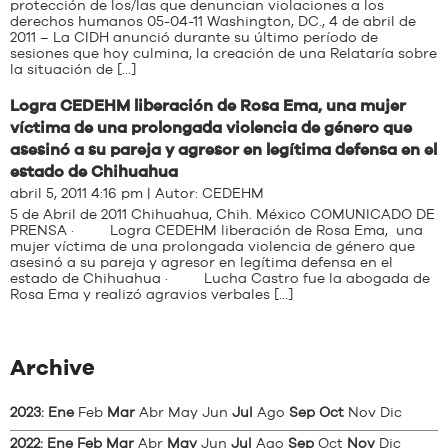
protección de los/las que denuncian violaciones a los
derechos humanos 05-04-11 Washington, DC., 4 de abril de
2011 – La CIDH anunció durante su último período de
sesiones que hoy culmina, la creación de una Relataría sobre
la situación de […]
Logra CEDEHM liberación de Rosa Ema, una mujer
víctima de una prolongada violencia de género que
asesinó a su pareja y agresor en legítima defensa en el
estado de Chihuahua
abril 5, 2011 4:16 pm | Autor:
CEDEHM
5 de Abril de 2011 Chihuahua, Chih. México COMUNICADO DE
PRENSA · Logra CEDEHM liberación de Rosa Ema, una
mujer víctima de una prolongada violencia de género que
asesinó a su pareja y agresor en legítima defensa en el
estado de Chihuahua · Lucha Castro fue la abogada de
Rosa Ema y realizó agravios verbales […]
Archive
2023
:
Ene
Feb
Mar
Abr
May
Jun
Jul
Ago
Sep
Oct
Nov
Dic
2022
:
Ene
Feb
Mar
Abr
May
Jun
Jul
Ago
Sep
Oct
Nov
Dic