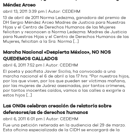
abril 13, 2011 3:39 pm | Autor:
CEDEHM
13 de abril de 2011 Norma Ledezma, ganadora del premio de
DH Sergio Méndez Arceo Madres de Justicia para Nuestras
Hijas y el Centro de Derechos Humanos de las Mujeres
felicitan y reconocen a Norma Ledezma. Madres de Justicia
para Nuestras Hijas y el Centro de Derechos Humanos de las
Mujeres, felicitan a la Sra. Norma […]
Marcha Nacional «Despierta México», NO NOS
QUEDEMOS CALLADOS
abril 6, 2011 7:52 pm | Autor:
CEDEHM
El poeta y pacifista Javier Sicilia, ha convocado a una
marcha nacional el 6 de abril a las 17 hrs: “Por nuestros hijos,
por los que viven, por los que pueden ser víctimas mañana,
por las mujeres de Juárez asesinadas, por tantos crímenes,
por tantos inocentes caídos, vamos a las calles a exigirle a
estos hijos […]
Las ONGs celebran creación de relatoría sobre
defensores/as de derechos humanos
abril 6, 2011 6:01 pm | Autor:
CEDEHM
Fue una petición reiterada en la audiencia del 29 de marzo.
Esta oficina especializada de la CIDH se encargará de la