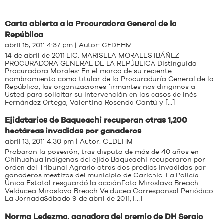
Carta abierta a la Procuradora General de la
República
abril 15, 2011 4:37 pm | Autor:
CEDEHM
14 de abril de 2011 LIC. MARISELA MORALES IBÁÑEZ
PROCURADORA GENERAL DE LA REPÚBLICA Distinguida
Procuradora Morales: En el marco de su reciente
nombramiento como titular de la Procuraduría General de la
República, las organizaciones firmantes nos dirigimos a
Usted para solicitar su intervención en los casos de Inés
Fernández Ortega, Valentina Rosendo Cantú y […]
Ejidatarios de Baqueachi recuperan otras 1,200
hectáreas invadidas por ganaderos
abril 13, 2011 4:30 pm | Autor:
CEDEHM
Probaron la posesión, tras disputa de más de 40 años en
Chihuahua Indígenas del ejido Baqueachi recuperaron por
orden del Tribunal Agrario otros dos predios invadidas por
ganaderos mestizos del municipio de Carichic. La Policía
Única Estatal resguardó la acciónFoto Miroslava Breach
Velducea Miroslava Breach Velducea Corresponsal Periódico
La JornadaSábado 9 de abril de 2011, […]
Norma Ledezma, ganadora del premio de DH Sergio