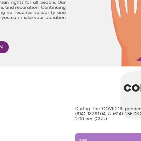
man rights for all people. Our
ce, and reparation. Continuing
g so requires solidarity and
e, you can make your donation
ON
CO
During the COVID-19 pandem
(614) 132.91.04 & (614) 255.
2:00 pm. (CUU).