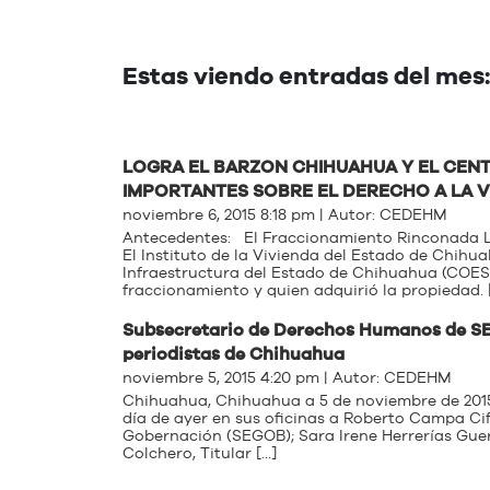
Estas viendo entradas del mes
LOGRA EL BARZON CHIHUAHUA Y EL CE
IMPORTANTES SOBRE EL DERECHO A LA V
noviembre 6, 2015 8:18 pm | Autor:
CEDEHM
Antecedentes: El Fraccionamiento Rinconada Lo
El Instituto de la Vivienda del Estado de Chihua
Infraestructura del Estado de Chihuahua (COESVI
fraccionamiento y quien adquirió la propiedad. 
Subsecretario de Derechos Humanos de SE
periodistas de Chihuahua
noviembre 5, 2015 4:20 pm | Autor:
CEDEHM
Chihuahua, Chihuahua a 5 de noviembre de 2015
día de ayer en sus oficinas a Roberto Campa Ci
Gobernación (SEGOB); Sara Irene Herrerías Guer
Colchero, Titular […]