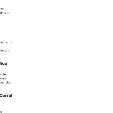
ora
ón y en
técnico
México
ahua
a de
eres
pendio
Corral
as