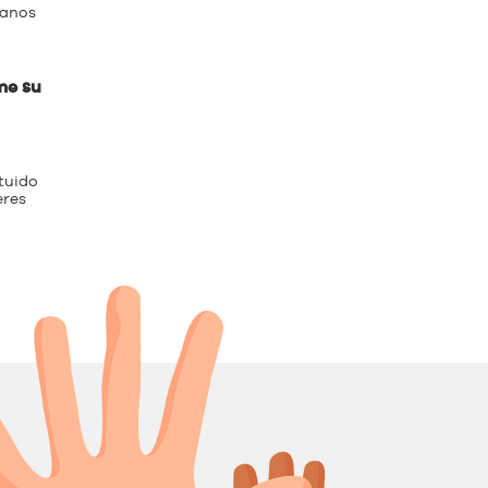
manos
me su
tuido
eres