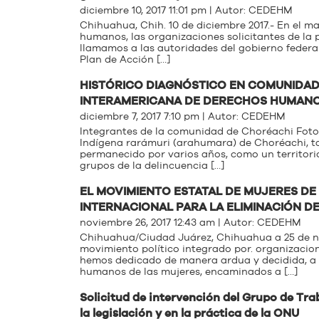
diciembre 10, 2017 11:01 pm | Autor:
CEDEHM
Chihuahua, Chih. 10 de diciembre 2017.- En el m
humanos, las organizaciones solicitantes de la 
llamamos a las autoridades del gobierno federa
Plan de Acción […]
HISTÓRICO DIAGNÓSTICO EN COMUNIDAD
INTERAMERICANA DE DERECHOS HUMAN
diciembre 7, 2017 7:10 pm | Autor:
CEDEHM
Integrantes de la comunidad de Choréachi Foto
Indígena rarámuri (arahumara) de Choréachi, 
permanecido por varios años, como un territorio 
grupos de la delincuencia […]
EL MOVIMIENTO ESTATAL DE MUJERES D
INTERNACIONAL PARA LA ELIMINACIÓN D
noviembre 26, 2017 12:43 am | Autor:
CEDEHM
Chihuahua/Ciudad Juárez, Chihuahua a 25 de no
movimiento político integrado por. organizaci
hemos dedicado de manera ardua y decidida, a t
humanos de las mujeres, encaminados a […]
Solicitud de intervención del Grupo de Tra
la legislación y en la práctica de la ONU