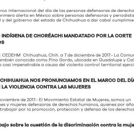
arco internacional del día de las personas defensoras de derech
primera alerta en México sobre personas defensoras y periodista
l y del gobierno del estado de Chihuahua a dar cabal cumplimie
 INDÍGENA DE CHORÉACHI MANDATADO POR LA CORTE
OS
: CEDEHM Chihuahua, Chih. a 7 de diciembre de 2017.- La Comu
también conocida como Pino Gordo, ubicada en Guadalupe y Ca
casi impenetrable a causa del violento control territorial ejerc
E CHIHUAHUA NOS PRONUNCIAMOS EN EL MARCO DEL DÍ
E LA VIOLENCIA CONTRA LAS MUJERES
viembre de 2017.- El Movimiento Estatal de Mujeres, somos un
ones y mujeres defensoras de derechos humanos, quienes por año
rabajar por la promoción, protección y defensa de los derecho
bajo sobre la cuestión de la discriminación contra la muje