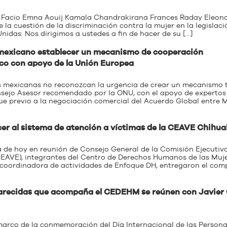
da Facio Emna Aouij Kamala Chandrakirana Frances Raday Eleon
 la cuestión de la discriminación contra la mujer en la legislaci
nidas: Nos dirigimos a ustedes a fin de hacer de su […]
mexicano establecer un mecanismo de cooperación
ico con apoyo de la Unión Europea
exicanas no reconozcan la urgencia de crear un mecanismo 
onsejo Asesor recomendado por la ONU, con el apoyo de expertos
previo a la negociación comercial del Acuerdo Global entre 
cer al sistema de atención a víctimas de la CEAVE Chihu
día de hoy en reunión de Consejo General de la Comisión Ejecutiv
EAVE), integrantes del Centro de Derechos Humanos de las Muj
oordinadora de actividades de Enfoque DH, entregaron el com
parecidas que acompaña el CEDEHM se reúnen con Javier 
 marco de la conmemoración del Día Internacional de las Person