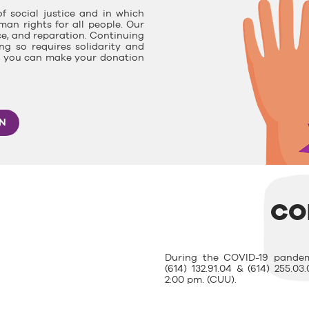
f social justice and in which
man rights for all people. Our
ce, and reparation. Continuing
g so requires solidarity and
e, you can make your donation
ON
CO
During the COVID-19 pandem
(614) 132.91.04 & (614) 255.
2:00 pm. (CUU).