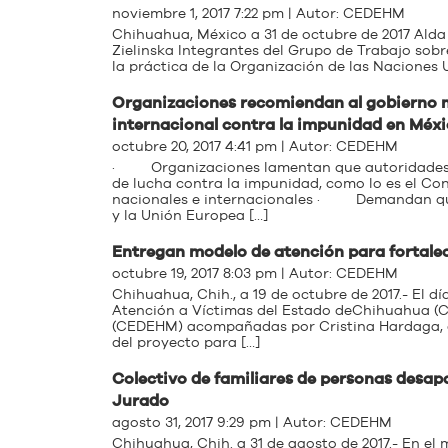
noviembre 1, 2017 7:22 pm | Autor:
CEDEHM
Chihuahua, México a 31 de octubre de 2017 Al
Zielinska Integrantes del Grupo de Trabajo sobre
la práctica de la Organización de las Naciones U
Organizaciones recomiendan al gobierno 
internacional contra la impunidad en Méx
octubre 20, 2017 4:41 pm | Autor:
CEDEHM
· Organizaciones lamentan que autoridades m
de lucha contra la impunidad, como lo es el C
nacionales e internacionales · Demandan que 
y la Unión Europea […]
Entregan modelo de atención para fortale
octubre 19, 2017 8:03 pm | Autor:
CEDEHM
Chihuahua, Chih., a 19 de octubre de 2017.- El 
Atención a Víctimas del Estado deChihuahua (C
(CEDEHM) acompañadas por Cristina Hardaga, c
del proyecto para […]
Colectivo de familiares de personas desa
Jurado
agosto 31, 2017 9:29 pm | Autor:
CEDEHM
Chihuahua, Chih. a 31 de agosto de 2017.- En el