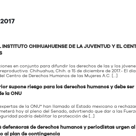
 2017
 INSTITUTO CHIHUAHUENSE DE LA JUVENTUD Y EL CEN
S
ones en conjunto para difundir los derechos de las y los jóvene
eproductiva. Chihuahua, Chih. a 15 de diciembre de 2017.- El día
del Centro de Derechos Humanos de las Mujeres A.C. […]
rior supone riesgo para los derechos humanos y debe ser
de la ONU
 expertas de la ONU* han llamado al Estado mexicano a rechazar
meterá hoy al pleno del Senado, advirtiendo que dar a las Fuerz
uridad podría debilitar la protección de […]
as defensoras de derechos humanos y periodistas urgen al
o al plan de contingencia