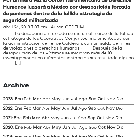
Por primera vez la Corte Interamericana de Derechos
Humanos juzgará a México por desaparición forzada
de personas dentro de la fallida estrategia de
seguridad militarizada
abril 24, 2018 7:07 pm | Autor:
CEDEHM
· La desaparición forzada se dio en el marco de la fallida
estrategia de los Operativos Conjuntos implementados por
la administración de Felipe Calderón, con un saldo de miles
de violaciones a derechos humanos · Después de la
desaparición de las víctimas se iniciaron más de 10
investigaciones en diferentes instancias sin resultado alguno
· […]
Archive
2023
:
Ene
Feb
Mar
Abr
May
Jun
Jul
Ago
Sep
Oct
Nov
Dic
2022
:
Ene
Feb
Mar
Abr
May
Jun
Jul
Ago
Sep
Oct
Nov
Dic
2021
:
Ene
Feb
Mar
Abr
May
Jun
Jul
Ago
Sep
Oct
Nov
Dic
2020
:
Ene
Feb
Mar
Abr
May
Jun
Jul
Ago
Sep
Oct
Nov
Dic