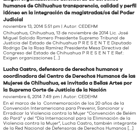
humanos de Chihuahua transparencia, calidad y perfil
idóneo en la integración de magistradas/os del Poder
Judicial
noviembre 13, 2014 5:51 pm | Autor:
CEDEHM
Chihuahua, Chihuahua, 13 de noviembre de 2014 Lic. José
Miguel Salcido Romero Presidente Supremo Tribunal de
Justicia del Estado de Chihuahua P R E S E N T E Diputado
Rodrigo De la Rosa Ramírez Presidente Mesa Directiva del
Congreso del Estado de Chihuahua P R E S E N T E Ref.:
Exigen organizaciones […]
Lucha Castro, defensora de derechos humanos y
coordinadora del Centro de Derechos Humanos de las
Mujeres de Chihuahua, es invitada a Bellas Artes por
la Suprema Corte de Justicia de la Nación
noviembre 6, 2014 7:49 pm | Autor:
CEDEHM
En el marco de la Conmemoración de los 20 años de la
Convención Interamericana para Prevenir, Sancionar y
Erradicar la Violencia contra la Mujer “Convención de Belém
do Pará” y del “Día Internacional para la Eliminación de la
Violencia contra la Mujer”, Lucha Castro, también integrante
de la Red Nacional de Defensoras de Derechos Humanos […]