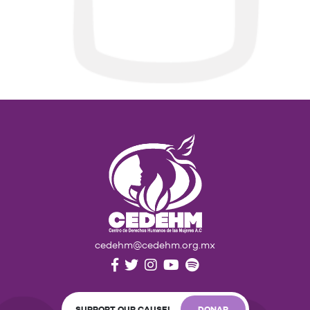
cedehm@cedehm.org.mx
SUPPORT OUR CAUSE!
DONAR