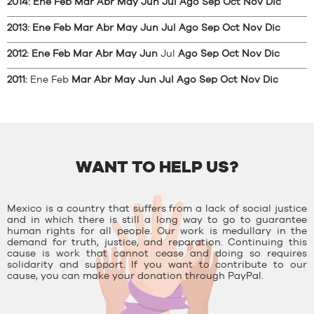
2014
:
Ene
Feb
Mar
Abr
May
Jun
Jul
Ago
Sep
Oct
Nov
Dic
2013
:
Ene
Feb
Mar
Abr
May
Jun
Jul
Ago
Sep
Oct
Nov
Dic
2012
:
Ene
Feb
Mar
Abr
May
Jun
Jul
Ago
Sep
Oct
Nov
Dic
2011
:
Ene
Feb
Mar
Abr
May
Jun
Jul
Ago
Sep
Oct
Nov
Dic
WANT TO HELP US?
Mexico is a country that suffers from a lack of social justice
and in which there is still a long way to go to guarantee
human rights for all people. Our work is medullary in the
demand for truth, justice, and reparation. Continuing this
cause is work that cannot cease and doing so requires
solidarity and support. If you want to contribute to our
cause, you can make your donation through PayPal.