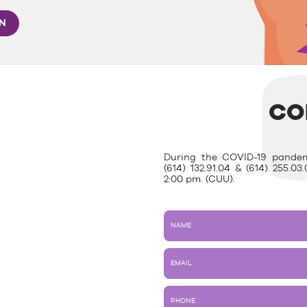
ON
CO
During the COVID-19 pandem
(614) 132.91.04 & (614) 255.
2:00 pm. (CUU).