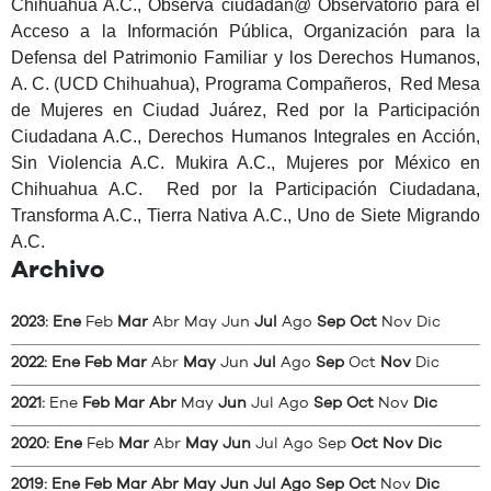
Chihuahua A.C., Observa ciudadan@ Observatorio para el
Acceso a la Información Pública,
Organización para la
Defensa del Patrimonio Familiar y los Derechos Humanos,
A. C. (UCD Chihuahua),
Programa Compañeros, Red Mesa
de Mujeres en Ciudad Juárez, Red por la Participación
Ciudadana A.C., Derechos Humanos Integrales en Acción,
Sin Violencia A.C. Mukira A.C., Mujeres por México en
Chihuahua A.C. Red por la Participación Ciudadana,
Transforma A.C., Tierra Nativa A.C
., Uno de Siete Migrando
A.C.
Archivo
2023
:
Ene
Feb
Mar
Abr
May
Jun
Jul
Ago
Sep
Oct
Nov
Dic
2022
:
Ene
Feb
Mar
Abr
May
Jun
Jul
Ago
Sep
Oct
Nov
Dic
2021
:
Ene
Feb
Mar
Abr
May
Jun
Jul
Ago
Sep
Oct
Nov
Dic
2020
:
Ene
Feb
Mar
Abr
May
Jun
Jul
Ago
Sep
Oct
Nov
Dic
2019
:
Ene
Feb
Mar
Abr
May
Jun
Jul
Ago
Sep
Oct
Nov
Dic