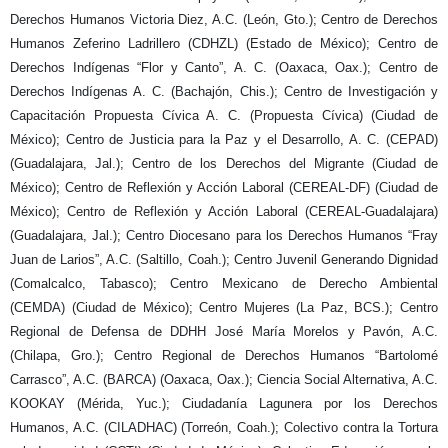
Derechos Humanos Victoria Diez, A.C. (León, Gto.); Centro de Derechos
Humanos Zeferino Ladrillero (CDHZL) (Estado de México); Centro de
Derechos Indígenas “Flor y Canto”, A. C. (Oaxaca, Oax.); Centro de
Derechos Indígenas A. C. (Bachajón, Chis.); Centro de Investigación y
Capacitación Propuesta Cívica A. C. (Propuesta Cívica) (Ciudad de
México); Centro de Justicia para la Paz y el Desarrollo, A. C. (CEPAD)
(Guadalajara, Jal.); Centro de los Derechos del Migrante (Ciudad de
México); Centro de Reflexión y Acción Laboral (CEREAL-DF) (Ciudad de
México); Centro de Reflexión y Acción Laboral (CEREAL-Guadalajara)
(Guadalajara, Jal.); Centro Diocesano para los Derechos Humanos “Fray
Juan de Larios”, A.C. (Saltillo, Coah.); Centro Juvenil Generando Dignidad
(Comalcalco, Tabasco); Centro Mexicano de Derecho Ambiental
(CEMDA) (Ciudad de México); Centro Mujeres (La Paz, BCS.); Centro
Regional de Defensa de DDHH José María Morelos y Pavón, A.C.
(Chilapa, Gro.); Centro Regional de Derechos Humanos “Bartolomé
Carrasco”, A.C. (BARCA) (Oaxaca, Oax.); Ciencia Social Alternativa, A.C.
KOOKAY (Mérida, Yuc.); Ciudadanía Lagunera por los Derechos
Humanos, A.C. (CILADHAC) (Torreón, Coah.); Colectivo contra la Tortura