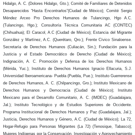
Hidalgo, A. C. (Dolores Hidalgo, Gto.); Comité de Familiares de Detenidos
Desaparecidos “Hasta Encontrarlos”(Ciudad de México); Comité Sergio
Méndez Arceo Pro Derechos Humanos de Tulancingo, Hgo A.C.
(Tulancingo, Hgo.); Consultoría Técnica Comunitaria AC (CONTEC)
(Chihuahua); El Caracol, A.C (Ciudad de México); Estancia del Migrante
González y Martínez, A.C. (Querétaro, Qro.); Frente Cívico Sinaloense.
Secretaría de Derechos Humanos (Culiacán, Sin.); Fundación para la
Justicia y el Estado Democrático de Derecho (Ciudad de México);
Indignación, A. C. Promoción y Defensa de los Derechos Humanos
(Mérida, Yuc.); Instituto de Derechos Humanos Ignacio Ellacuria, S.J.
Universidad Iberoamericana- Puebla (Puebla, Pue.); Instituto Guerrerense
de Derechos Humanos, A. C. (Chilpancingo, Gro.); Instituto Mexicano de
Derechos Humanos y Democracia (Ciudad de México); Instituto
Mexicano para el Desarrollo Comunitario, A. C. (IMDEC) (Guadalajara,
Jal.); Instituto Tecnológico y de Estudios Superiores de Occidente.
Programa Institucional de Derechos Humanos y Paz (Guadalajara, Jal.);
Justicia, Derechos Humanos y Género, A.C. (Ciudad de México); La 72,
Hogar-Refugio para Personas Migrantes (La 72) (Tenosique, Tabasco);
Mujeres Indígenas por la Conservación, Investigación y Aprovechamiento