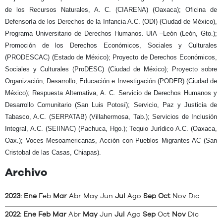
de los Recursos Naturales, A. C. (CIARENA) (Oaxaca); Oficina de
Defensoría de los Derechos de la Infancia A.C. (ODI) (Ciudad de México),
Programa Universitario de Derechos Humanos. UIA –León (León, Gto.);
Promoción de los Derechos Económicos, Sociales y Culturales
(PRODESCAC) (Estado de México); Proyecto de Derechos Económicos,
Sociales y Culturales (ProDESC) (Ciudad de México); Proyecto sobre
Organización, Desarrollo, Educación e Investigación (PODER) (Ciudad de
México); Respuesta Alternativa, A. C. Servicio de Derechos Humanos y
Desarrollo Comunitario (San Luis Potosí); Servicio, Paz y Justicia de
Tabasco, A.C. (SERPATAB) (Villahermosa, Tab.); Servicios de Inclusión
Integral, A.C. (SEIINAC) (Pachuca, Hgo.); Tequio Jurídico A.C. (Oaxaca,
Oax.); Voces Mesoamericanas, Acción con Pueblos Migrantes AC (San
Cristobal de las Casas, Chiapas).
Archivo
2023
:
Ene
Feb
Mar
Abr
May
Jun
Jul
Ago
Sep
Oct
Nov
Dic
2022
:
Ene
Feb
Mar
Abr
May
Jun
Jul
Ago
Sep
Oct
Nov
Dic