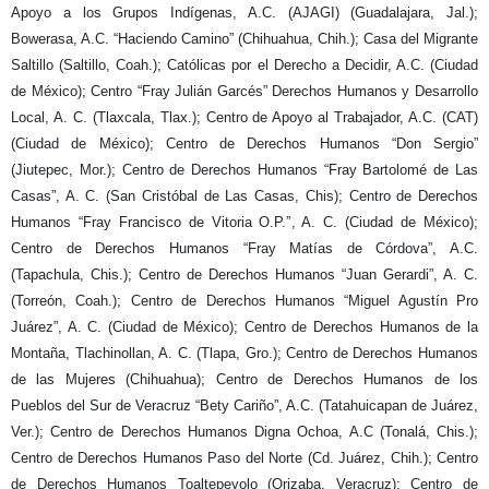
Apoyo a los Grupos Indígenas, A.C. (AJAGI) (Guadalajara, Jal.);
Bowerasa, A.C. “Haciendo Camino” (Chihuahua, Chih.); Casa del Migrante
Saltillo (Saltillo, Coah.); Católicas por el Derecho a Decidir, A.C. (Ciudad
de México); Centro “Fray Julián Garcés” Derechos Humanos y Desarrollo
Local, A. C. (Tlaxcala, Tlax.); Centro de Apoyo al Trabajador, A.C. (CAT)
(Ciudad de México); Centro de Derechos Humanos “Don Sergio”
(Jiutepec, Mor.); Centro de Derechos Humanos “Fray Bartolomé de Las
Casas”, A. C. (San Cristóbal de Las Casas, Chis); Centro de Derechos
Humanos “Fray Francisco de Vitoria O.P.”, A. C. (Ciudad de México);
Centro de Derechos Humanos “Fray Matías de Córdova”, A.C.
(Tapachula, Chis.); Centro de Derechos Humanos “Juan Gerardi”, A. C.
(Torreón, Coah.); Centro de Derechos Humanos “Miguel Agustín Pro
Juárez”, A. C. (Ciudad de México); Centro de Derechos Humanos de la
Montaña, Tlachinollan, A. C. (Tlapa, Gro.); Centro de Derechos Humanos
de las Mujeres (Chihuahua); Centro de Derechos Humanos de los
Pueblos del Sur de Veracruz “Bety Cariño”, A.C. (Tatahuicapan de Juárez,
Ver.); Centro de Derechos Humanos Digna Ochoa, A.C (Tonalá, Chis.);
Centro de Derechos Humanos Paso del Norte (Cd. Juárez, Chih.); Centro
de Derechos Humanos Toaltepeyolo (Orizaba, Veracruz); Centro de