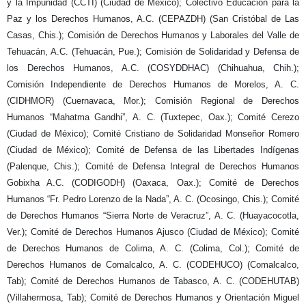
y la Impunidad (CCTI) (Ciudad de México); Colectivo Educación para la
Paz y los Derechos Humanos, A.C. (CEPAZDH) (San Cristóbal de Las
Casas, Chis.); Comisión de Derechos Humanos y Laborales del Valle de
Tehuacán, A.C. (Tehuacán, Pue.); Comisión de Solidaridad y Defensa de
los Derechos Humanos, A.C. (COSYDDHAC) (Chihuahua, Chih.);
Comisión Independiente de Derechos Humanos de Morelos, A. C.
(CIDHMOR) (Cuernavaca, Mor.); Comisión Regional de Derechos
Humanos “Mahatma Gandhi”, A. C. (Tuxtepec, Oax.); Comité Cerezo
(Ciudad de México); Comité Cristiano de Solidaridad Monseñor Romero
(Ciudad de México); Comité de Defensa de las Libertades Indígenas
(Palenque, Chis.); Comité de Defensa Integral de Derechos Humanos
Gobixha A.C. (CODIGODH) (Oaxaca, Oax.); Comité de Derechos
Humanos “Fr. Pedro Lorenzo de la Nada”, A. C. (Ocosingo, Chis.); Comité
de Derechos Humanos “Sierra Norte de Veracruz”, A. C. (Huayacocotla,
Ver.); Comité de Derechos Humanos Ajusco (Ciudad de México); Comité
de Derechos Humanos de Colima, A. C. (Colima, Col.); Comité de
Derechos Humanos de Comalcalco, A. C. (CODEHUCO) (Comalcalco,
Tab); Comité de Derechos Humanos de Tabasco, A. C. (CODEHUTAB)
(Villahermosa, Tab); Comité de Derechos Humanos y Orientación Miguel