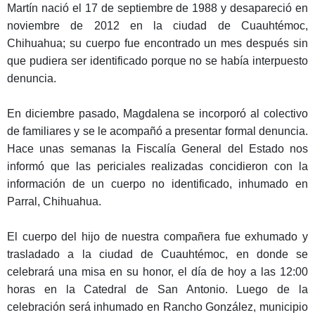
Martín
nació
el 17 de
septiembre
de 1988 y
desapareció
en
noviembre
de 2012
en
la ciudad de Cuauhtémoc,
Chihuahua;
su
cuerpo
fue
encontrado
un
mes
después
sin
que
pudiera
ser
identificado
porque
no se
había
interpuesto
denuncia
.
En
diciembre
pasado
, Magdalena se
incorporó
al
colectivo
de
familiares
y se le
acompañó
a
presentar
formal
denuncia
.
Hace
unas
semanas
la
Fiscalía
General del Estado
nos
informó
que las
periciales
realizadas
concidieron
con la
información
de un
cuerpo
no
identificado
,
inhumado
en
Parral
, Chihuahua.
El
cuerpo
del
hijo
de
nuestra
compañera
fue
exhumado
y
trasladado
a la ciudad de Cuauhtémoc,
en
donde
se
celebrará
una
misa
en
su
honor, el
día de hoy
a las 12:00
horas
en
la
Catedral
de San Antonio
.
Luego
de la
celebración
será
inhumado
en
Rancho González,
municipio