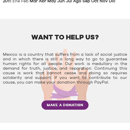
2011
:
Ene
Feb
Mar
Abr
May
Jun
Jul
Ago
Sep
Oct
Nov
Dic
WANT TO HELP US?
Mexico is a country that suffers from a lack of social justice
and in which there is still a long way to go to guarantee
human rights for all people. Our work is medullary in the
demand for truth, justice, and reparation. Continuing this
cause is work that cannot cease and doing so requires
solidarity and support. If you want to contribute to our
cause, you can make your donation through PayPal.
MAKE A DONATION