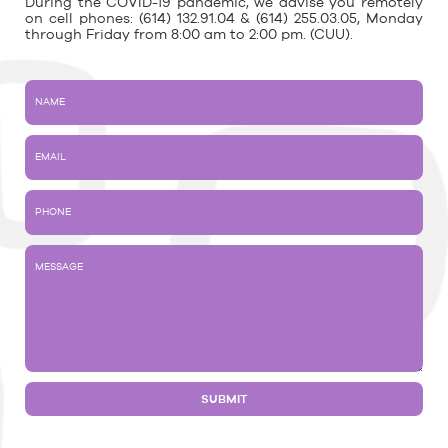
During the COVID-19 pandemic, we advise you remotely
on cell phones: (614) 132.91.04 & (614) 255.03.05, Monday
through Friday from 8:00 am to 2:00 pm. (CUU).