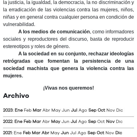
la justicia, la igualdad, la democracia, la no discriminación y
la erradicación de las violencias contra las mujeres, niños,
niñas y en general contra cualquier persona en condición de
vulnerabilidad.
A los medios de comunicaci
ón
, como informadores
sociales y reproductores del discurso, basta de reproducir
estereotipos y roles de género.
A la sociedad en su conjunto, rechazar ideolog
ías
retrógradas que fomentan la persistencia de una
sociedad machista que genera la violencia contra las
mujeres.
¡Vivas nos queremos!
Archivo
2023
:
Ene
Feb
Mar
Abr
May
Jun
Jul
Ago
Sep
Oct
Nov
Dic
2022
:
Ene
Feb
Mar
Abr
May
Jun
Jul
Ago
Sep
Oct
Nov
Dic
2021
:
Ene
Feb
Mar
Abr
May
Jun
Jul
Ago
Sep
Oct
Nov
Dic