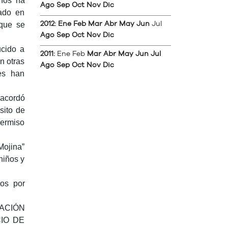
años ha
Ago
Sep
Oct
Nov
Dic
ado en
que se
2012
:
Ene
Feb
Mar
Abr
May
Jun
Jul
Ago
Sep
Oct
Nov
Dic
ucido a
2011
:
Ene
Feb
Mar
Abr
May
Jun
Jul
n otras
Ago
Sep
Oct
Nov
Dic
les han
 acordó
sito de
permiso
Mojina”
niños y
zos por
ACIÓN
IO DE