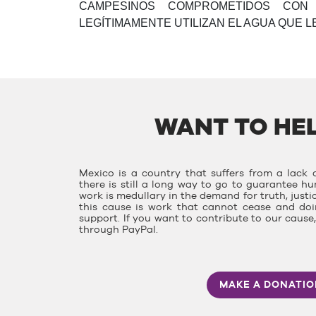
CAMPESINOS COMPROMETIDOS CON 
LEGÍTIMAMENTE UTILIZAN EL AGUA QUE 
WANT TO HEL
Mexico is a country that suffers from a lack o
there is still a long way to go to guarantee hu
work is medullary in the demand for truth, justi
this cause is work that cannot cease and doin
support. If you want to contribute to our caus
through PayPal.
MAKE A DONATI