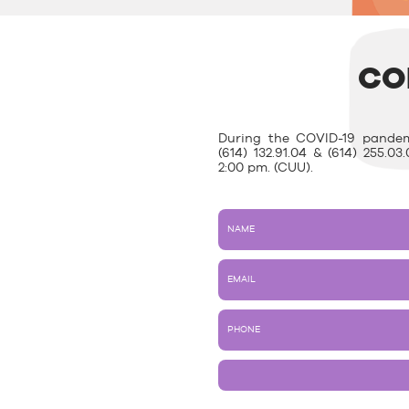
CO
During the COVID-19 pandem
(614) 132.91.04 & (614) 255.
2:00 pm. (CUU).