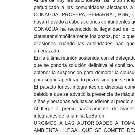
Al día de hoy las autoridades han sido inca
perjudicado a las comunidades afectadas a
CONAGUA, PROFEPA, SEMARNAT, PGR, CNDH, 
hayan llevado a cabo acciones contundentes q
CONAGUA ha reconocido la ilegalidad de los
clausurar simbólicamente los pozos, por lo que 
ocasiones cuando las autoridades han quer
amenazado.
En la última reunión sostenida con el deleg
que se pondría solución definitiva al conflict
obtener la suspensión para demorar la clausu
para seguir aperturando pozos sino que se or
El pasado lunes, integrantes de diversas com
debido a que se advirtió la presencia de máqui
niñas y personas adultas acudieron al predio 
Al llegar al predio pacíficamente, de maner
integrantes de la familia LeBarón.
URGIMOS A LAS AUTORIDADES A TOMA
AMBIENTAL ILEGAL QUE SE COMETE DE