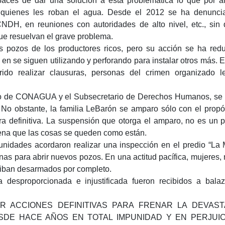
paces de dar una solución a esta problemática lo que por 
 quienes les roban el agua. Desde el 2012 se ha denunci
en reuniones con autoridades de alto nivel, etc., sin 
ue resuelvan el grave problema.
 pozos de los productores ricos, pero su acción se ha red
en se siguen utilizando y perforando para instalar otros más. E
ido realizar clausuras, personas del crimen organizado 
ado de CONAGUA y el Subsecretario de Derechos Humanos, se
o. No obstante, la familia LeBarón se amparo sólo con el propó
ra definitiva. La suspensión que otorga el amparo, no es un 
dena que las cosas se queden como están.
unidades acordaron realizar una inspección en el predio “La 
nas para abrir nuevos pozos. En una actitud pacífica, mujeres, 
e iban desarmados por completo.
a desproporcionada e injustificada fueron recibidos a bala
R ACCIONES DEFINITIVAS PARA FRENAR LA DEVAST
SDE HACE AÑOS EN TOTAL IMPUNIDAD Y EN PERJUIC