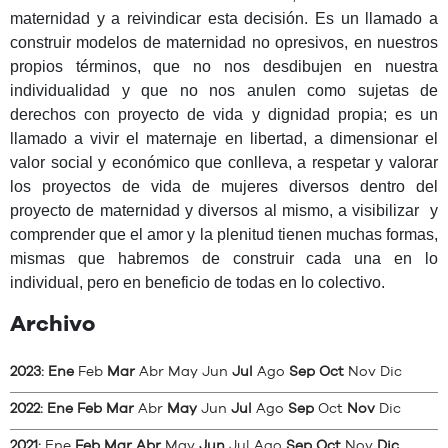
maternidad y a reivindicar esta decisión. Es un llamado a
construir modelos de maternidad no opresivos, en nuestros
propios términos, que no nos desdibujen en nuestra
individualidad y que no nos anulen como sujetas de
derechos con proyecto de vida y dignidad propia; es un
llamado a vivir el maternaje en libertad, a dimensionar el
valor social y económico que conlleva, a respetar y valorar
los proyectos de vida de mujeres diversos dentro del
proyecto de maternidad y diversos al mismo, a visibilizar
y
comprender que el amor y la plenitud tienen muchas formas,
mismas que habremos de construir cada una en lo
individual, pero en beneficio de todas en lo colectivo.
Archivo
2023
:
Ene
Feb
Mar
Abr
May
Jun
Jul
Ago
Sep
Oct
Nov
Dic
2022
:
Ene
Feb
Mar
Abr
May
Jun
Jul
Ago
Sep
Oct
Nov
Dic
2021
:
Ene
Feb
Mar
Abr
May
Jun
Jul
Ago
Sep
Oct
Nov
Dic