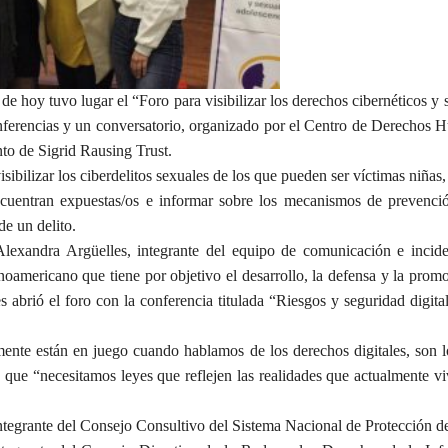
e hoy tuvo lugar el “Foro para visibilizar los derechos cibernéticos y 
conferencias y un conversatorio, organizado por el Centro de Derechos
o de Sigrid Rausing Trust.
sibilizar los ciberdelitos sexuales de los que pueden ser víctimas niñas,
encuentran expuestas/os e informar sobre los mecanismos de prevenci
de un delito.
Alexandra Argüelles, integrante del equipo de comunicación e incid
noamericano que tiene por objetivo el desarrollo, la defensa y la prom
 abrió el foro con la conferencia titulada “Riesgos y seguridad digital
te están en juego cuando hablamos de los derechos digitales, son l
 que “necesitamos leyes que reflejen las realidades que actualmente v
integrante del Consejo Consultivo del Sistema Nacional de Protección d