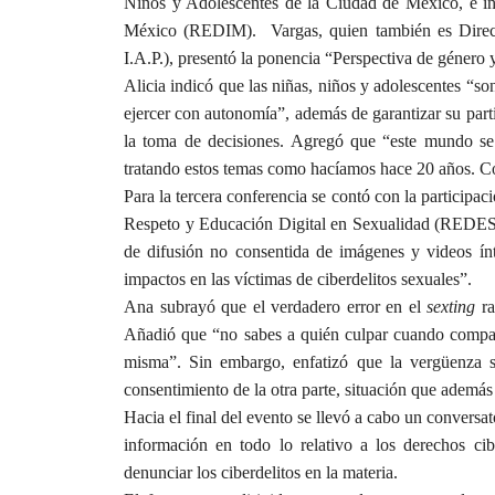
Niños y Adolescentes de la Ciudad de México, e int
México (REDIM).
Vargas, quien también es Direc
I.A.P.), presentó la ponencia “Perspectiva de género y
Alicia indicó que las niñas, niños y adolescentes “s
ejercer con autonomía”, además de garantizar su parti
la toma de decisiones. Agregó que “este mundo se 
tratando estos temas como hacíamos hace 20 años. Co
Para la tercera conferencia se contó con la participa
Respeto y Educación Digital en Sexualidad (REDES), 
de difusión no consentida de imágenes y videos ínt
impactos en las víctimas de ciberdelitos sexuales”.
Ana subrayó que el verdadero error en el
sexting
ra
Añadió que “no sabes a quién culpar cuando comparte
misma”. Sin embargo, enfatizó que la vergüenza só
consentimiento de la otra parte, situación que además 
Hacia el final del evento se llevó a cabo un conversa
información en todo lo relativo a los derechos ci
denunciar los ciberdelitos en la materia.