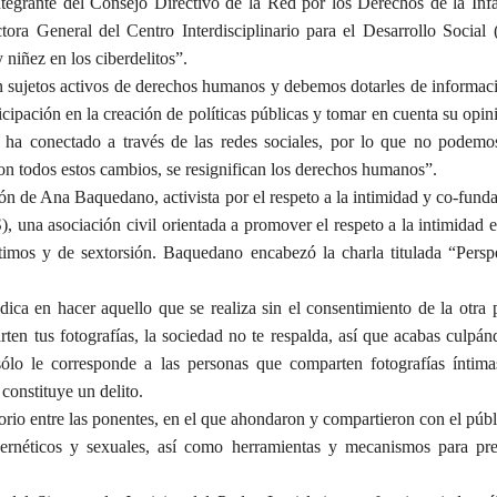
egrante del Consejo Directivo de la Red por los Derechos de la Inf
tora General del Centro Interdisciplinario para el Desarrollo Socia
 niñez en los ciberdelitos”.
on sujetos activos de derechos humanos y debemos dotarles de informac
cipación en la creación de políticas públicas y tomar en cuenta su opin
ha conectado a través de las redes sociales, por lo que no podemo
n todos estos cambios, se resignifican los derechos humanos”.
ción de Ana Baquedano, activista por el respeto a la intimidad y co-fund
una asociación civil orientada a promover el respeto a la intimidad 
imos y de sextorsión. Baquedano encabezó la charla titulada “Persp
dica en hacer aquello que se realiza sin el consentimiento de la otra 
n tus fotografías, la sociedad no te respalda, así que acabas culpánd
lo le corresponde a las personas que comparten fotografías íntima
constituye un delito.
torio entre las ponentes, en el que ahondaron y compartieron con el púb
bernéticos y sexuales, así como herramientas y mecanismos para pr