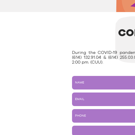
CO
During the COVID-19 pandem
(614) 132.91.04 & (614) 255.
2:00 pm. (CUU).