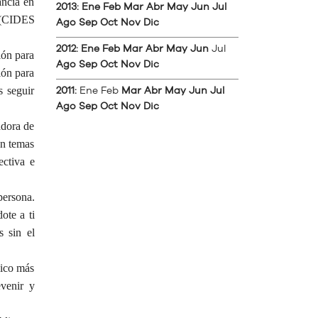
ancia en
2013
:
Ene
Feb
Mar
Abr
May
Jun
Jul
l (CIDES
Ago
Sep
Oct
Nov
Dic
2012
:
Ene
Feb
Mar
Abr
May
Jun
Jul
ión para
Ago
Sep
Oct
Nov
Dic
ión para
s seguir
2011
:
Ene
Feb
Mar
Abr
May
Jun
Jul
Ago
Sep
Oct
Nov
Dic
adora de
en temas
ectiva e
persona.
ote a ti
s sin el
lico más
evenir y