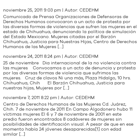
noviembre 25, 2011 9:03 pm | Autor:
CEDEHM
Comunicado de Prensa Organizaciones de Defensoras de
Derechos Humanos convocaron a un acto de protesta por
las diversas formas de violencias que sufren las mujeres en el
estado de Chihuahua, denunciando la política de simulación
del Estado Mexicano. Mujeres citadas por el Barzón
Chihuahua, Justicia para Nuestras Hijas, Centro de Derechos
Humanos de las Mujeres […]
noviembre 24, 2011 8:24 pm | Autor:
CEDEHM
25 de noviembre Dia internacional de la no violencia contra
las mujeres Convocamos a un acto de denuncia y protesta
por las diversas formas de violencia que sufrimos las
mujeres. Cruz de clavos Ni una más, Plaza Hidalgo, 10 hrs.
Chihuahua, Chih El Barzón Chihuahua, Justicia para
nuestras hijas, Mujeres por […]
noviembre 7, 2011 8:22 pm | Autor:
CEDEHM
Centro de Derechos Humanos de las Mujeres Cd. Juárez,
Chih. 7 de noviembre de 2011 En Campo Algodonero hubo 11
víctimas mujeres El 6 y 7 de noviembre de 2001 en este
predio fueron encontrados 8 cadáveres de mujeres sin
posibilidades de identificación visual. A pesar de que en ese
momento había 24 jóvenes desaparecidas[1] con edad
similar […]