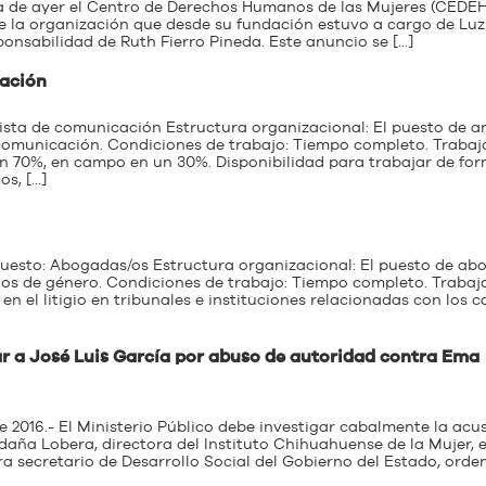
día de ayer el Centro de Derechos Humanos de las Mujeres (CEDE
e la organización que desde su fundación estuvo a cargo de Luz
onsabilidad de Ruth Fierro Pineda. Este anuncio se […]
ación
ista de comunicación Estructura organizacional: El puesto de an
comunicación. Condiciones de trabajo: Tiempo completo. Trabaj
 en 70%, en campo en un 30%. Disponibilidad para trabajar de fo
s, […]
o: Abogadas/os Estructura organizacional: El puesto de ab
tos de género. Condiciones de trabajo: Tiempo completo. Trabaj
en el litigio en tribunales e instituciones relacionadas con los c
ar a José Luis García por abuso de autoridad contra Ema
e 2016.- El Ministerio Público debe investigar cabalmente la acu
ña Lobera, directora del Instituto Chihuahuense de la Mujer, 
ra secretario de Desarrollo Social del Gobierno del Estado, orde