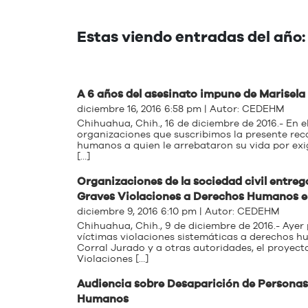
Estas viendo entradas del año:
A 6 años del asesinato impune de Marisel
diciembre 16, 2016 6:58 pm | Autor:
CEDEHM
Chihuahua, Chih., 16 de diciembre de 2016.- En e
organizaciones que suscribimos la presente re
humanos a quien le arrebataron su vida por exigi
[…]
Organizaciones de la sociedad civil entreg
Graves Violaciones a Derechos Humanos e
diciembre 9, 2016 6:10 pm | Autor:
CEDEHM
Chihuahua, Chih., 9 de diciembre de 2016.- Ayer 
víctimas violaciones sistemáticas a derechos 
Corral Jurado y a otras autoridades, el proyecto
Violaciones […]
Audiencia sobre Desaparición de Personas
Humanos