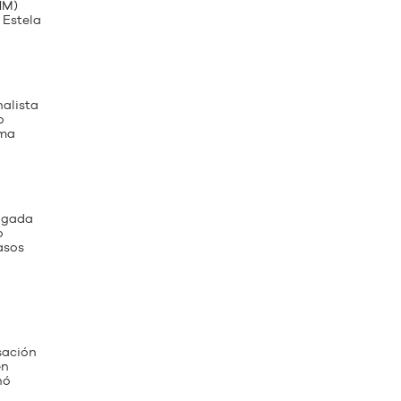
HM)
 Estela
alista
o
rma
ogada
o
asos
sación
en
nó