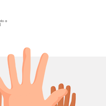
ndo a
]