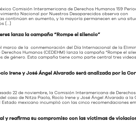
México Comisión Interamericana de Derechos Humanos 159 Perio
ovimiento Nacional por Nuestros Desaparecidos observa con
as continúan en aumento, y la mayoría permanecen en una situ
s […]
eres lanza la campaña “Rompe el silencio”
el marco de la conmemoración del Día Internacional de la Elimi
 de Derechos Humanos (CEDEHM) lanza la campaña “Rompe el silen
ibles de género. Esta campaña tiene como parte central tres videos
cío Irene y José Ángel Alvarado será analizada por la Cor
pasado 22 de noviembre, la Comisión Interamericana de Derechos
el caso de Nitza Paola, Rocío Irene y José Ángel Alvarado a la 
 Estado mexicano incumplió con las cinco recomendaciones em
 y reafirma su compromiso con las víctimas de violacio