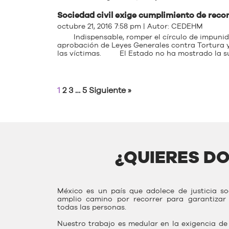
Sociedad civil exige cumplimiento de rec
octubre 21, 2016 7:58 pm | Autor:
CEDEHM
Indispensable, romper el círculo de impuni
aprobación de Leyes Generales contra Tortura 
las víctimas. El Estado no ha mostrado la suf
1
2
3
…
5
Siguiente »
¿QUIERES D
México es un país que adolece de justicia s
amplio camino por recorrer para garantiza
todas las personas.
Nuestro trabajo es medular en la exigencia de 