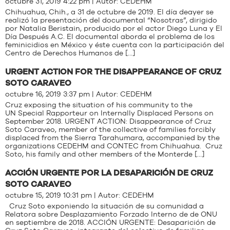
octubre 31, 2019 4:22 pm | Autor:
CEDEHM
Chihuahua, Chih., a 31 de octubre de 2019. El día deayer se
realizó la presentación del documental “Nosotras”, dirigido
por Natalia Beristain, producido por el actor Diego Luna y El
Día Después A.C. El documental aborda el problema de los
feminicidios en México y éste cuenta con la participación del
Centro de Derechos Humanos de […]
URGENT ACTION FOR THE DISAPPEARANCE OF CRUZ
SOTO CARAVEO
octubre 16, 2019 3:37 pm | Autor:
CEDEHM
Cruz exposing the situation of his community to the
UN Special Rapporteur on Internally Displaced Persons on
September 2018. URGENT ACTION: Disappearance of Cruz
Soto Caraveo, member of the collective of families forcibly
displaced from the Sierra Tarahumara, accompanied by the
organizations CEDEHM and CONTEC from Chihuahua. Cruz
Soto, his family and other members of the Monterde […]
ACCIÓN URGENTE POR LA DESAPARICIÓN DE CRUZ
SOTO CARAVEO
octubre 15, 2019 10:31 pm | Autor:
CEDEHM
Cruz Soto exponiendo la situación de su comunidad a
Relatora sobre Desplazamiento Forzado Interno de de ONU
en septiembre de 2018. ACCIÓN URGENTE: Desaparición de