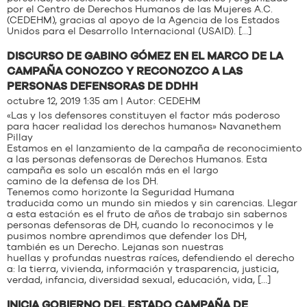
por el Centro de Derechos Humanos de las Mujeres A.C.
(CEDEHM), gracias al apoyo de la Agencia de los Estados
Unidos para el Desarrollo Internacional (USAID). […]
DISCURSO DE GABINO GÓMEZ EN EL MARCO DE LA
CAMPAÑA CONOZCO Y RECONOZCO A LAS
PERSONAS DEFENSORAS DE DDHH
octubre 12, 2019 1:35 am | Autor:
CEDEHM
«Las y los defensores constituyen el factor más poderoso
para hacer realidad los derechos humanos» Navanethem
Pillay
Estamos en el lanzamiento de la campaña de reconocimiento
a las personas defensoras de Derechos Humanos. Esta
campaña es solo un escalón más en el largo
camino de la defensa de los DH.
Tenemos como horizonte la Seguridad Humana
traducida como un mundo sin miedos y sin carencias. Llegar
a esta estación es el fruto de años de trabajo sin sabernos
personas defensoras de DH, cuando lo reconocimos y le
pusimos nombre aprendimos que defender los DH,
también es un Derecho. Lejanas son nuestras
huellas y profundas nuestras raíces, defendiendo el derecho
a: la tierra, vivienda, información y trasparencia, justicia,
verdad, infancia, diversidad sexual, educación, vida, […]
INICIA GOBIERNO DEL ESTADO CAMPAÑA DE