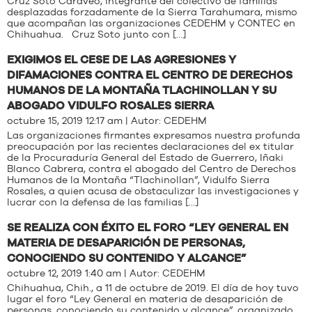
Cruz Soto Caraveo, integrante del colectivo de familias
desplazadas forzadamente de la Sierra Tarahumara, mismo
que acompañan las organizaciones CEDEHM y CONTEC en
Chihuahua. Cruz Soto junto con […]
EXIGIMOS EL CESE DE LAS AGRESIONES Y
DIFAMACIONES CONTRA EL CENTRO DE DERECHOS
HUMANOS DE LA MONTAÑA TLACHINOLLAN Y SU
ABOGADO VIDULFO ROSALES SIERRA
octubre 15, 2019 12:17 am | Autor:
CEDEHM
Las organizaciones firmantes expresamos nuestra profunda
preocupación por las recientes declaraciones del ex titular
de la Procuraduría General del Estado de Guerrero, Iñaki
Blanco Cabrera, contra el abogado del Centro de Derechos
Humanos de la Montaña “Tlachinollan”, Vidulfo Sierra
Rosales, a quien acusa de obstaculizar las investigaciones y
lucrar con la defensa de las familias […]
SE REALIZA CON ÉXITO EL FORO “LEY GENERAL EN
MATERIA DE DESAPARICIÓN DE PERSONAS,
CONOCIENDO SU CONTENIDO Y ALCANCE”
octubre 12, 2019 1:40 am | Autor:
CEDEHM
Chihuahua, Chih., a 11 de octubre de 2019. El día de hoy tuvo
lugar el foro “Ley General en materia de desaparición de
personas, conociendo su contenido y alcance”, organizado