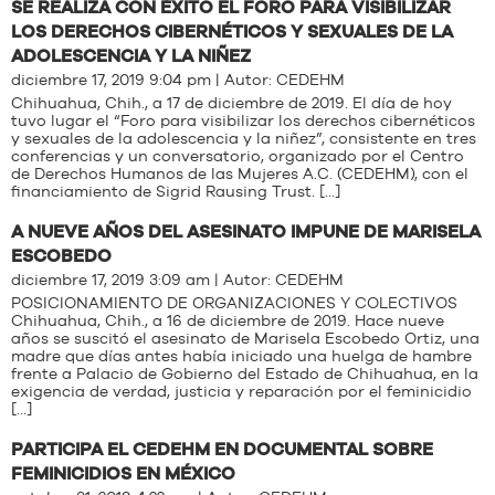
SE REALIZA CON ÉXITO EL FORO PARA VISIBILIZAR
LOS DERECHOS CIBERNÉTICOS Y SEXUALES DE LA
ADOLESCENCIA Y LA NIÑEZ
diciembre 17, 2019 9:04 pm | Autor:
CEDEHM
Chihuahua, Chih., a 17 de diciembre de 2019. El día de hoy
tuvo lugar el “Foro para visibilizar los derechos cibernéticos
y sexuales de la adolescencia y la niñez”, consistente en tres
conferencias y un conversatorio, organizado por el Centro
de Derechos Humanos de las Mujeres A.C. (CEDEHM), con el
financiamiento de Sigrid Rausing Trust. […]
A NUEVE AÑOS DEL ASESINATO IMPUNE DE MARISELA
ESCOBEDO
diciembre 17, 2019 3:09 am | Autor:
CEDEHM
POSICIONAMIENTO DE ORGANIZACIONES Y COLECTIVOS
Chihuahua, Chih., a 16 de diciembre de 2019. Hace nueve
años se suscitó el asesinato de Marisela Escobedo Ortiz, una
madre que días antes había iniciado una huelga de hambre
frente a Palacio de Gobierno del Estado de Chihuahua, en la
exigencia de verdad, justicia y reparación por el feminicidio
[…]
PARTICIPA EL CEDEHM EN DOCUMENTAL SOBRE
FEMINICIDIOS EN MÉXICO