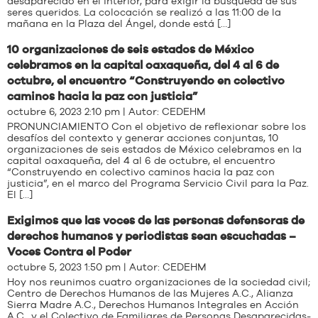
desaparecido en el interior, para exigir la búsqueda de sus
seres queridos. La colocación se realizó a las 11:00 de la
mañana en la Plaza del Ángel, donde está […]
10 organizaciones de seis estados de México
celebramos en la capital oaxaqueña, del 4 al 6 de
octubre, el encuentro “Construyendo en colectivo
caminos hacia la paz con justicia”
octubre 6, 2023 2:10 pm | Autor:
CEDEHM
PRONUNCIAMIENTO Con el objetivo de reflexionar sobre los
desafíos del contexto y generar acciones conjuntas, 10
organizaciones de seis estados de México celebramos en la
capital oaxaqueña, del 4 al 6 de octubre, el encuentro
“Construyendo en colectivo caminos hacia la paz con
justicia”, en el marco del Programa Servicio Civil para la Paz.
El […]
Exigimos que las voces de las personas defensoras de
derechos humanos y periodistas sean escuchadas –
Voces Contra el Poder
octubre 5, 2023 1:50 pm | Autor:
CEDEHM
Hoy nos reunimos cuatro organizaciones de la sociedad civil;
Centro de Derechos Humanos de las Mujeres A.C., Alianza
Sierra Madre A.C., Derechos Humanos Integrales en Acción
A.C., y el Colectivo de Familiares de Personas Desaparecidas-