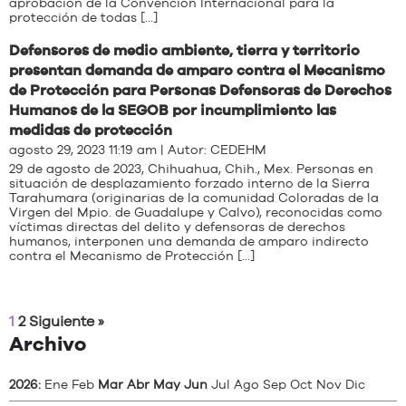
aprobación de la Convención Internacional para la
protección de todas […]
Defensores de medio ambiente, tierra y territorio
presentan demanda de amparo contra el Mecanismo
de Protección para Personas Defensoras de Derechos
Humanos de la SEGOB por incumplimiento las
medidas de protección
agosto 29, 2023 11:19 am | Autor:
CEDEHM
29 de agosto de 2023, Chihuahua, Chih., Mex. Personas en
situación de desplazamiento forzado interno de la Sierra
Tarahumara (originarias de la comunidad Coloradas de la
Virgen del Mpio. de Guadalupe y Calvo), reconocidas como
víctimas directas del delito y defensoras de derechos
humanos, interponen una demanda de amparo indirecto
contra el Mecanismo de Protección […]
1
2
Siguiente »
Archivo
2026
:
Ene
Feb
Mar
Abr
May
Jun
Jul
Ago
Sep
Oct
Nov
Dic