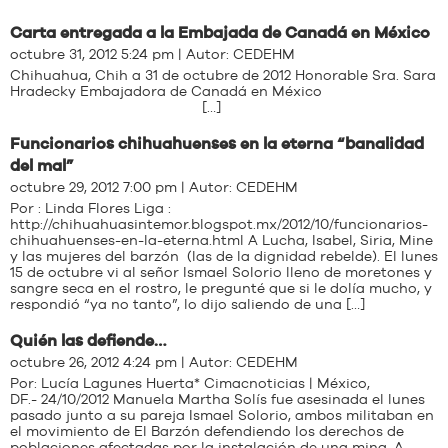
Carta entregada a la Embajada de Canadá en México
octubre 31, 2012 5:24 pm | Autor:
CEDEHM
Chihuahua, Chih a 31 de octubre de 2012 Honorable Sra. Sara
Hradecky Embajadora de Canadá en México
[…]
Funcionarios chihuahuenses en la eterna “banalidad
del mal”
octubre 29, 2012 7:00 pm | Autor:
CEDEHM
Por : Linda Flores Liga :
http://chihuahuasintemor.blogspot.mx/2012/10/funcionarios-
chihuahuenses-en-la-eterna.html A Lucha, Isabel, Siria, Mine
y las mujeres del barzón (las de la dignidad rebelde). El lunes
15 de octubre vi al señor Ismael Solorio lleno de moretones y
sangre seca en el rostro, le pregunté que si le dolía mucho, y
respondió “ya no tanto”, lo dijo saliendo de una […]
Quién las defiende…
octubre 26, 2012 4:24 pm | Autor:
CEDEHM
Por: Lucía Lagunes Huerta* Cimacnoticias | México,
DF.- 24/10/2012 Manuela Martha Solís fue asesinada el lunes
pasado junto a su pareja Ismael Solorio, ambos militaban en
el movimiento de El Barzón defendiendo los derechos de