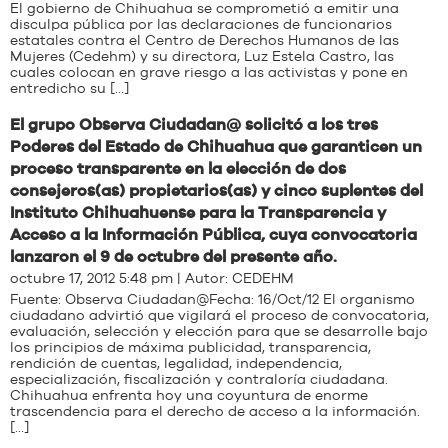
El gobierno de Chihuahua se comprometió a emitir una
disculpa pública por las declaraciones de funcionarios
estatales contra el Centro de Derechos Humanos de las
Mujeres (Cedehm) y su directora, Luz Estela Castro, las
cuales colocan en grave riesgo a las activistas y pone en
entredicho su […]
El grupo Observa Ciudadan@ solicitó a los tres
Poderes del Estado de Chihuahua que garanticen un
proceso transparente en la elección de dos
consejeros(as) propietarios(as) y cinco suplentes del
Instituto Chihuahuense para la Transparencia y
Acceso a la Información Pública, cuya convocatoria
lanzaron el 9 de octubre del presente año.
octubre 17, 2012 5:48 pm | Autor:
CEDEHM
Fuente: Observa Ciudadan@Fecha: 16/Oct/12 El organismo
ciudadano advirtió que vigilará el proceso de convocatoria,
evaluación, selección y elección para que se desarrolle bajo
los principios de máxima publicidad, transparencia,
rendición de cuentas, legalidad, independencia,
especialización, fiscalización y contraloría ciudadana.
Chihuahua enfrenta hoy una coyuntura de enorme
trascendencia para el derecho de acceso a la información.
[…]