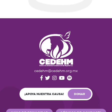
cedehm@cedehm.org.mx
¡APOYA NUESTRA CAUSA!
DONAR