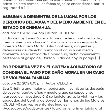
poblaciones afectadas por la instalación de una mina. A
partir de este crimen, los focos rojos se encendieron por la
seguridad e […]
ASESINAN A DIRIGENTES DE LA LUCHA POR LOS
DERECHOS DEL AGUA Y DEL MEDIO AMBIENTE EN EL
ESTADO DE CHIHUAHUA.
octubre 23, 2012 6:24 pm | Autor:
CEDEHM
El día de hoy lunes 22 de octubre alrededor del medio día,
fueron asesinados Ismael Solorio Urrutia y su esposa la
maestra Manuela Marta Solís Contreras, dirigentes y
defensores del derecho humano al agua y del medio
ambiente, en el estado de Chihuahua, dicho movimiento
pertenece al grupo del Barzón.El día de hoy la pareja […]
POR PRIMERA VEZ EN EL SISTEMA ACUSATORIO SE
CONDENA EL PAGO POR DAÑO MORAL EN UN CASO
DE VIOLENCIA FAMILIAR
octubre 22, 2012 8:13 pm | Autor:
CEDEHM
Eva Cristina una mujer empoderada hizo historia, después
de esperar cuatro años y medio a que su expediente
(carpeta de investigación) se judicializara, la víctima y las
abogadas del Centro de Derechos Humanos de las Mujeres
(CEDEHM) sus representantes legales
(AcusadorasCoadyuvantes), lograron el primer juicio oral