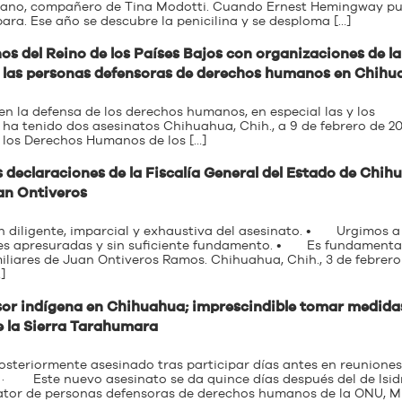
cubano, compañero de Tina Modotti. Cuando Ernest Hemingway pu
ra. Ese año se descubre la penicilina y se desploma […]
 del Reino de los Países Bajos con organizaciones de la
de las personas defensoras de derechos humanos en Chih
la defensa de los derechos humanos, en especial las y los
ha tenido dos asesinatos Chihuahua, Chih., a 9 de febrero de 20
e los Derechos Humanos de los […]
 declaraciones de la Fiscalía General del Estado de Chih
uan Ontiveros
diligente, imparcial y exhaustiva del asesinato. • Urgimos a 
nes apresuradas y sin suficiente fundamento. • Es fundamenta
iliares de Juan Ontiveros Ramos. Chihuahua, Chih., 3 de febrero
]
sor indígena en Chihuahua; imprescindible tomar medida
e la Sierra Tarahumara
eriormente asesinado tras participar días antes en reuniones
d. · Este nuevo asesinato se da quince días después del de Isid
lator de personas defensoras de derechos humanos de la ONU, M