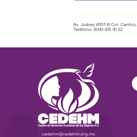
Av. Juárez 4107-B Col. Centro,
Teléfono:
(614) 415 41 52
cedehm@cedehm.org.mx