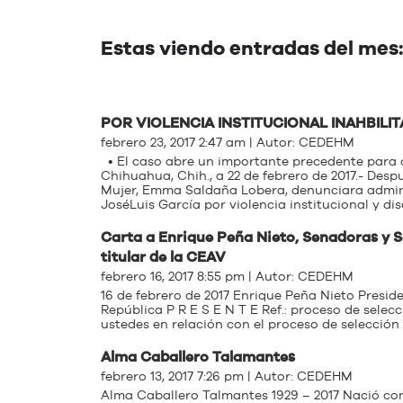
Estas viendo entradas del mes:
POR VIOLENCIA INSTITUCIONAL INAHBILIT
febrero 23, 2017 2:47 am | Autor:
CEDEHM
• El caso abre un importante precedente para q
Chihuahua, Chih., a 22 de febrero de 2017.- Desp
Mujer, Emma Saldaña Lobera, denunciara adminis
JoséLuis García por violencia institucional y dis
Carta a Enrique Peña Nieto, Senadoras y S
titular de la CEAV
febrero 16, 2017 8:55 pm | Autor:
CEDEHM
16 de febrero de 2017 Enrique Peña Nieto Presi
República P R E S E N T E Ref.: proceso de selec
ustedes en relación con el proceso de selección 
Alma Caballero Talamantes
febrero 13, 2017 7:26 pm | Autor:
CEDEHM
Alma Caballero Talmantes 1929 – 2017 Nació com