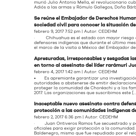
murió Julio Antonio Mella, el revolucionario 
Adiós a las armas y Rómulo Gallegos, Doña Bárba
Se reúne el Embajador de Derechos Humanos
sociedad civil para conocer la situación 
febrero 9, 2017 7:52 pm | Autor:
CEDEHM
· Chihuahua es el estado con mayor riesgo en 
defensores indígenas que durante el último mes 
el marco de la visita a México del Embajador d
Apresuradas, irresponsables y sesgadas las
en torno al asesinato del líder rarámuri J
febrero 4, 2017 1:42 am | Autor:
CEDEHM
• Es apremiante garantizar una investigación 
autoridades a abstenerse de emitir declaracio
proteger la comunidad de Choréachi y a los fam
2017. Las organizaciones que suscribimos este […
Inaceptable nuevo asesinato contra defen
protección a las comunidades indígenas d
febrero 2, 2017 6:36 pm | Autor:
CEDEHM
· Juan Ontiveros Ramos fue secuestrado y post
oficiales para exigir protección a la comunida
Baldenegro, mismo que fue repudiado por el re