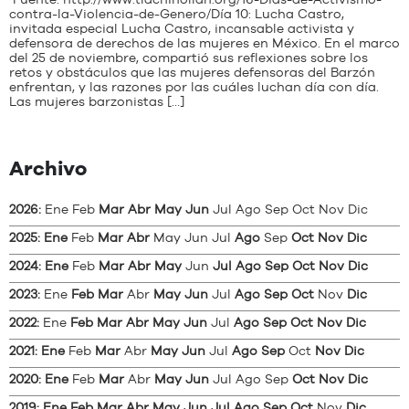
Fuente: http://www.tlachinollan.org/16-Dias-de-Activismo-
contra-la-Violencia-de-Genero/Día 10: Lucha Castro,
invitada especial Lucha Castro, incansable activista y
defensora de derechos de las mujeres en México. En el marco
del 25 de noviembre, compartió sus reflexiones sobre los
retos y obstáculos que las mujeres defensoras del Barzón
enfrentan, y las razones por las cuáles luchan día con día.
Las mujeres barzonistas […]
Archivo
2026
:
Ene
Feb
Mar
Abr
May
Jun
Jul
Ago
Sep
Oct
Nov
Dic
2025
:
Ene
Feb
Mar
Abr
May
Jun
Jul
Ago
Sep
Oct
Nov
Dic
2024
:
Ene
Feb
Mar
Abr
May
Jun
Jul
Ago
Sep
Oct
Nov
Dic
2023
:
Ene
Feb
Mar
Abr
May
Jun
Jul
Ago
Sep
Oct
Nov
Dic
2022
:
Ene
Feb
Mar
Abr
May
Jun
Jul
Ago
Sep
Oct
Nov
Dic
2021
:
Ene
Feb
Mar
Abr
May
Jun
Jul
Ago
Sep
Oct
Nov
Dic
2020
:
Ene
Feb
Mar
Abr
May
Jun
Jul
Ago
Sep
Oct
Nov
Dic
2019
:
Ene
Feb
Mar
Abr
May
Jun
Jul
Ago
Sep
Oct
Nov
Dic