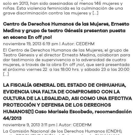
solo en 2013, han sido asesinadas al menos 146 mujeres y
niñas. Esta violencia feminicida es la culminación de una
grave discriminación contra las mujeres y […]
Centro de Derechos Humanos de las Mujeres, Ernesto
Medina y grupo de teatro Génesis presentan puesta
en escena En off ¡no!
noviembre 19, 2013 6:19 pm | Autor:
CEDEHM
El Centro de Derechos Humanos de las Mujeres, el grupo de
Teatro Génesis y el director Ernesto Medina, colaboran para
dar testimonio de supervivencia a la adversidad de cuatro
mujeres, a través de la obra En off ¡no!, que será presentada
el próximo viernes 22 a las 18:00 hrs. y sábado 23 a las 20:00
[…]
LA FISCALÍA GENERAL DEL ESTADO DE CHIHUAHUA,
EVIDENCIA UNA FALTA DE COMPROMISO CON LA
CULTURA DE LA LEGALIDAD, ASI COMO UNA EFECTIVA
PROTECCIÓN Y DEFENSA DE LOS DERECHOS
HUMANOS[1] Caso Marisela Escobedo, recomendación
44/2013
noviembre 9, 2013 3:11 pm | Autor:
CEDEHM
La Comisión Nacional de los Derechos Humanos (CNDH),