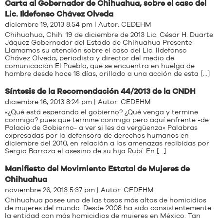
Carta al Gobernador de Chihuahua, sobre el caso del
Lic. Ildefonso Chávez Olveda
diciembre 19, 2013 8:54 pm | Autor:
CEDEHM
Chihuahua, Chih. 19 de diciembre de 2013 Lic. César H. Duarte
Jáquez Gobernador del Estado de Chihuahua Presente
Llamamos su atención sobre el caso del Lic. Ildefonso
Chávez Olveda, periodista y director del medio de
comunicación El Pueblo, que se encuentra en huelga de
hambre desde hace 18 días, orillado a una acción de esta […]
Síntesis de la Recomendación 44/2013 de la CNDH
diciembre 16, 2013 8:24 pm | Autor:
CEDEHM
«¿Qué está esperando el gobierno? ¿Qué venga y termine
conmigo? pues que termine conmigo pero aquí enfrente -de
Palacio de Gobierno- a ver si les da vergüenza» Palabras
expresadas por la defensora de derechos humanos en
diciembre del 2010, en relación a las amenazas recibidas por
Sergio Barraza el asesino de su hija Rubí. En […]
Manifiesto del Movimiento Estatal de Mujeres de
Chihuahua
noviembre 26, 2013 5:37 pm | Autor:
CEDEHM
Chihuahua posee una de las tasas más altas de homicidios
de mujeres del mundo. Desde 2008 ha sido consistentemente
la entidad con más homicidios de mujeres en México. Tan