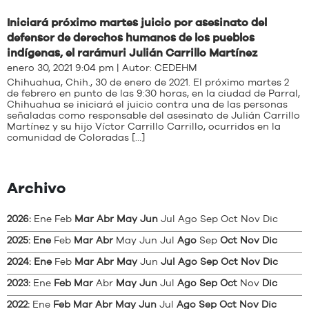
Iniciará próximo martes juicio por asesinato del
defensor de derechos humanos de los pueblos
indígenas, el rarámuri Julián Carrillo Martínez
enero 30, 2021 9:04 pm | Autor:
CEDEHM
Chihuahua, Chih., 30 de enero de 2021. El próximo martes 2
de febrero en punto de las 9:30 horas, en la ciudad de Parral,
Chihuahua se iniciará el juicio contra una de las personas
señaladas como responsable del asesinato de Julián Carrillo
Martínez y su hijo Víctor Carrillo Carrillo, ocurridos en la
comunidad de Coloradas […]
Archivo
2026
:
Ene
Feb
Mar
Abr
May
Jun
Jul
Ago
Sep
Oct
Nov
Dic
2025
:
Ene
Feb
Mar
Abr
May
Jun
Jul
Ago
Sep
Oct
Nov
Dic
2024
:
Ene
Feb
Mar
Abr
May
Jun
Jul
Ago
Sep
Oct
Nov
Dic
2023
:
Ene
Feb
Mar
Abr
May
Jun
Jul
Ago
Sep
Oct
Nov
Dic
2022
:
Ene
Feb
Mar
Abr
May
Jun
Jul
Ago
Sep
Oct
Nov
Dic