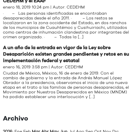
CEDEHM y el EAAF
enero 18, 2019 10:24 pm | Autor:
CEDEHM
· – Las personas identificadas se encontraban
desaparecidas desde el año 2011. · – Los restos se
localizaron en la zona occidente del Estado, en dos ranchos
de los municipios de Cuauhtémoc y Cusihuiriachi, utilizados
como centros de inhumación clandestina por integrantes del
crimen organizado. · – Todas la […]
A un año de la entrada en vigor de la Ley sobre
Desaparición existen grandes pendientes y retos en su
implementación federal y estatal
enero 16, 2019 3:58 pm | Autor:
CEDEHM
Ciudad de México, México, 16 de enero de 2019. Con el
cambio de gobierno y la entrada de Andrés Manuel López
Obrador a la presidencia, observamos el inicio de una nueva
etapa en el trato a las familias de personas desaparecidas, el
Movimiento por Nuestros Desaparecidos en México (MNDM)
ha podido establecer una interlocución y […]
Archivo
2026
:
Ene
Feb
Mar
Abr
May
Jun
Jul
Ago
Sep
Oct
Nov
Dic