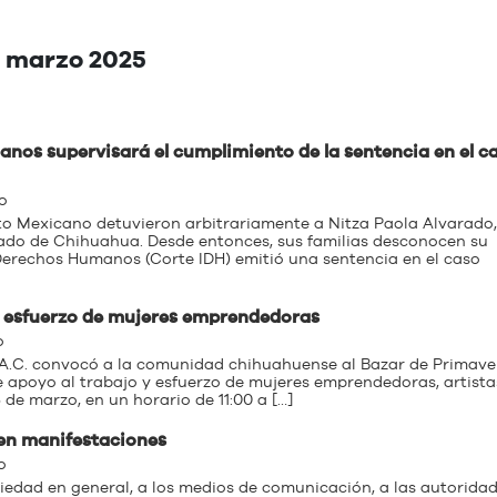
: marzo 2025
nos supervisará el cumplimiento de la sentencia en el c
o
ito Mexicano detuvieron arbitrariamente a Nitza Paola Alvarado
tado de Chihuahua. Desde entonces, sus familias desconocen su
Derechos Humanos (Corte IDH) emitió una sentencia en el caso
y esfuerzo de mujeres emprendedoras
o
A.C. convocó a la comunidad chihuahuense al Bazar de Primave
apoyo al trabajo y esfuerzo de mujeres emprendedoras, artista
5 de marzo, en un horario de 11:00 a […]
 en manifestaciones
o
edad en general, a los medios de comunicación, a las autoridad