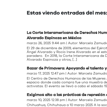
Estas viendo entradas del mes
La Corte Interamericana de Derechos Huma
Alvarado Espinoza en México
marzo 26, 2025 9:44 am | Autor:
Marcela Zamudi
El 29 de diciembre de 2009, elementos del Ejérc
Ángel Alvarado y Rocío Irene Alvarado en el es
paradero. En 2018, la Corte Interamericana de 
Alvarado Espinoza y otros, […]
Bazar de Primavera: Apoyando el talento 
marzo 17, 2025 12:47 pm | Autor:
Marcela Zamudi
El Centro de Derechos Humanos de las Mujeres 
espacio donde cada compra fue una muestra de 
activistas. El evento se llevó a cabo el sábado 1
Exigimos alto a las prácticas de represión
marzo 10, 2025 12:38 pm | Autor:
Marcela Zamudi
Chihuahua, Chihuhaua a 10 marzo 2025 A la soci