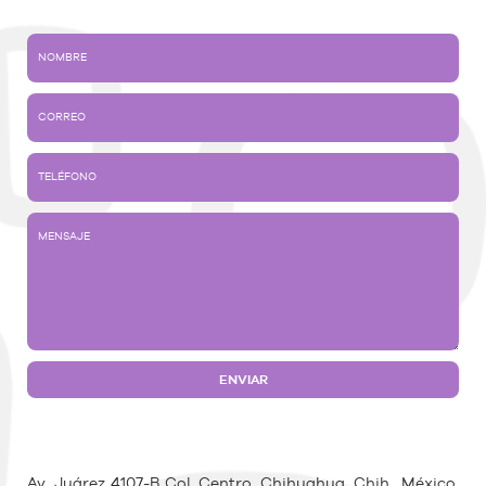
Av. Juárez 4107-B Col. Centro, Chihuahua, Chih., México,