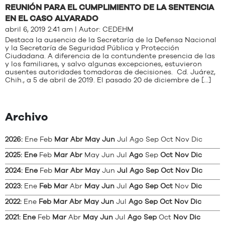
REUNIÓN PARA EL CUMPLIMIENTO DE LA SENTENCIA
EN EL CASO ALVARADO
abril 6, 2019 2:41 am | Autor:
CEDEHM
Destaca la ausencia de la Secretaría de la Defensa Nacional
y la Secretaría de Seguridad Pública y Protección
Ciudadana. A diferencia de la contundente presencia de las
y los familiares, y salvo algunas excepciones, estuvieron
ausentes autoridades tomadoras de decisiones. Cd. Juárez,
Chih., a 5 de abril de 2019. El pasado 20 de diciembre de […]
Archivo
2026
:
Ene
Feb
Mar
Abr
May
Jun
Jul
Ago
Sep
Oct
Nov
Dic
2025
:
Ene
Feb
Mar
Abr
May
Jun
Jul
Ago
Sep
Oct
Nov
Dic
2024
:
Ene
Feb
Mar
Abr
May
Jun
Jul
Ago
Sep
Oct
Nov
Dic
2023
:
Ene
Feb
Mar
Abr
May
Jun
Jul
Ago
Sep
Oct
Nov
Dic
2022
:
Ene
Feb
Mar
Abr
May
Jun
Jul
Ago
Sep
Oct
Nov
Dic
2021
:
Ene
Feb
Mar
Abr
May
Jun
Jul
Ago
Sep
Oct
Nov
Dic