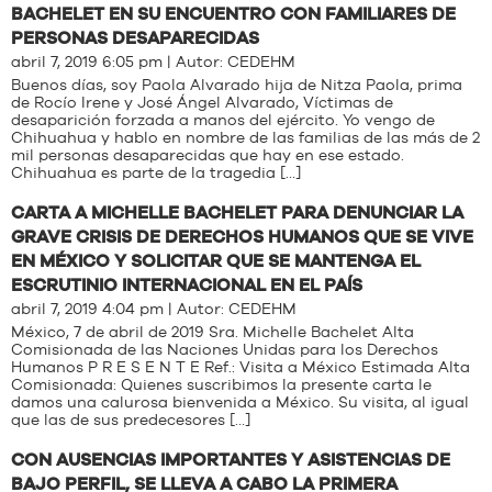
BACHELET EN SU ENCUENTRO CON FAMILIARES DE
PERSONAS DESAPARECIDAS
abril 7, 2019 6:05 pm | Autor:
CEDEHM
Buenos días, soy Paola Alvarado hija de Nitza Paola, prima
de Rocío Irene y José Ángel Alvarado, Víctimas de
desaparición forzada a manos del ejército. Yo vengo de
Chihuahua y hablo en nombre de las familias de las más de 2
mil personas desaparecidas que hay en ese estado.
Chihuahua es parte de la tragedia […]
CARTA A MICHELLE BACHELET PARA DENUNCIAR LA
GRAVE CRISIS DE DERECHOS HUMANOS QUE SE VIVE
EN MÉXICO Y SOLICITAR QUE SE MANTENGA EL
ESCRUTINIO INTERNACIONAL EN EL PAÍS
abril 7, 2019 4:04 pm | Autor:
CEDEHM
México, 7 de abril de 2019 Sra. Michelle Bachelet Alta
Comisionada de las Naciones Unidas para los Derechos
Humanos P R E S E N T E Ref.: Visita a México Estimada Alta
Comisionada: Quienes suscribimos la presente carta le
damos una calurosa bienvenida a México. Su visita, al igual
que las de sus predecesores […]
CON AUSENCIAS IMPORTANTES Y ASISTENCIAS DE
BAJO PERFIL, SE LLEVA A CABO LA PRIMERA