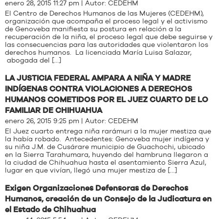
enero 28, 2015 11:27 pm | Autor:
CEDEHM
El Centro de Derechos Humanos de las Mujeres (CEDEHM),
organización que acompaña el proceso legal y el activismo
de Genoveba manifiesta su postura en relación a la
recuperación de la niña, el proceso legal que debe seguirse y
las consecuencias para las autoridades que violentaron los
derechos humanos. La licenciada María Luisa Salazar,
abogada del […]
LA JUSTICIA FEDERAL AMPARA A NIÑA Y MADRE
INDÍGENAS CONTRA VIOLACIONES A DERECHOS
HUMANOS COMETIDOS POR EL JUEZ CUARTO DE LO
FAMILIAR DE CHIHUAHUA
enero 26, 2015 9:25 pm | Autor:
CEDEHM
El Juez cuarto entrega niña rarámuri a la mujer mestiza que
la había robado. Antecedentes: Genoveba mujer indígena y
su niña J.M. de Cusárare municipio de Guachochi, ubicado
en la Sierra Tarahumara, huyendo del hambruna llegaron a
la ciudad de Chihuahua hasta el asentamiento Sierra Azul,
lugar en que vivían, llegó una mujer mestiza de […]
Exigen Organizaciones Defensoras de Derechos
Humanos, creación de un Consejo de la Judicatura en
el Estado de Chihuahua