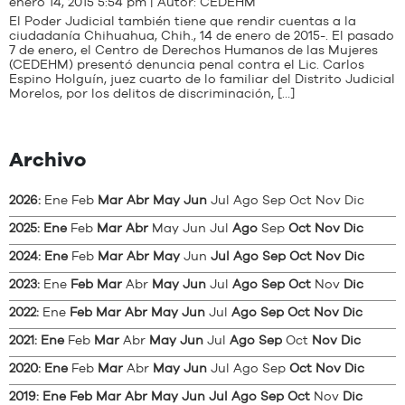
enero 14, 2015 5:54 pm | Autor:
CEDEHM
El Poder Judicial también tiene que rendir cuentas a la
ciudadanía Chihuahua, Chih., 14 de enero de 2015-. El pasado
7 de enero, el Centro de Derechos Humanos de las Mujeres
(CEDEHM) presentó denuncia penal contra el Lic. Carlos
Espino Holguín, juez cuarto de lo familiar del Distrito Judicial
Morelos, por los delitos de discriminación, […]
Archivo
2026
:
Ene
Feb
Mar
Abr
May
Jun
Jul
Ago
Sep
Oct
Nov
Dic
2025
:
Ene
Feb
Mar
Abr
May
Jun
Jul
Ago
Sep
Oct
Nov
Dic
2024
:
Ene
Feb
Mar
Abr
May
Jun
Jul
Ago
Sep
Oct
Nov
Dic
2023
:
Ene
Feb
Mar
Abr
May
Jun
Jul
Ago
Sep
Oct
Nov
Dic
2022
:
Ene
Feb
Mar
Abr
May
Jun
Jul
Ago
Sep
Oct
Nov
Dic
2021
:
Ene
Feb
Mar
Abr
May
Jun
Jul
Ago
Sep
Oct
Nov
Dic
2020
:
Ene
Feb
Mar
Abr
May
Jun
Jul
Ago
Sep
Oct
Nov
Dic
2019
:
Ene
Feb
Mar
Abr
May
Jun
Jul
Ago
Sep
Oct
Nov
Dic