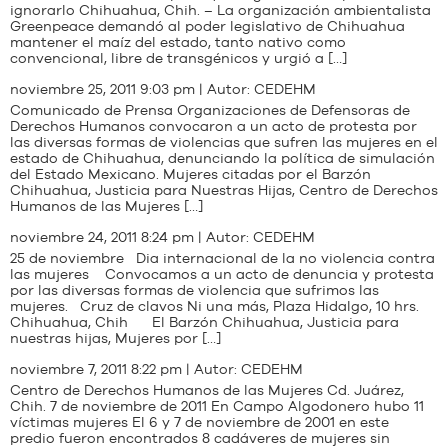
ignorarlo Chihuahua, Chih. – La organización ambientalista
Greenpeace demandó al poder legislativo de Chihuahua
mantener el maíz del estado, tanto nativo como
convencional, libre de transgénicos y urgió a […]
noviembre 25, 2011 9:03 pm | Autor:
CEDEHM
Comunicado de Prensa Organizaciones de Defensoras de
Derechos Humanos convocaron a un acto de protesta por
las diversas formas de violencias que sufren las mujeres en el
estado de Chihuahua, denunciando la política de simulación
del Estado Mexicano. Mujeres citadas por el Barzón
Chihuahua, Justicia para Nuestras Hijas, Centro de Derechos
Humanos de las Mujeres […]
noviembre 24, 2011 8:24 pm | Autor:
CEDEHM
25 de noviembre Dia internacional de la no violencia contra
las mujeres Convocamos a un acto de denuncia y protesta
por las diversas formas de violencia que sufrimos las
mujeres. Cruz de clavos Ni una más, Plaza Hidalgo, 10 hrs.
Chihuahua, Chih El Barzón Chihuahua, Justicia para
nuestras hijas, Mujeres por […]
noviembre 7, 2011 8:22 pm | Autor:
CEDEHM
Centro de Derechos Humanos de las Mujeres Cd. Juárez,
Chih. 7 de noviembre de 2011 En Campo Algodonero hubo 11
víctimas mujeres El 6 y 7 de noviembre de 2001 en este
predio fueron encontrados 8 cadáveres de mujeres sin