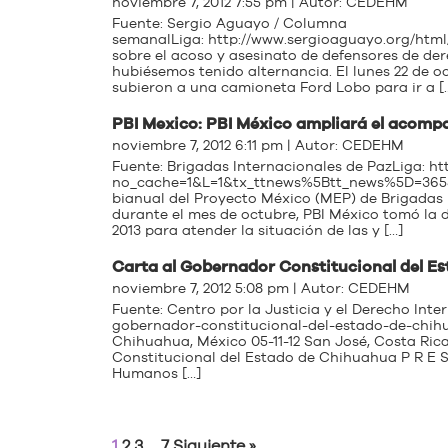
noviembre 7, 2012 7:55 pm | Autor:
CEDEHM
Fuente: Sergio Aguayo / Columna
semanalLiga: http://www.sergioaguayo.org/htm
sobre el acoso y asesinato de defensores de d
hubiésemos tenido alternancia. El lunes 22 de o
subieron a una camioneta Ford Lobo para ir a [
PBI Mexico: PBI México ampliará el acomp
noviembre 7, 2012 6:11 pm | Autor:
CEDEHM
Fuente: Brigadas Internacionales de PazLiga: h
no_cache=1&L=1&tx_ttnews%5Btt_news%5D=3655
bianual del Proyecto México (MEP) de Brigadas In
durante el mes de octubre, PBI México tomó la d
2013 para atender la situación de las y […]
Carta al Gobernador Constitucional del E
noviembre 7, 2012 5:08 pm | Autor:
CEDEHM
Fuente: Centro por la Justicia y el Derecho Inte
gobernador-constitucional-del-estado-de-chih
Chihuahua, México 05-11-12 San José, Costa Ric
Constitucional del Estado de Chihuahua P R E S 
Humanos […]
1
2
3
…
7
Siguiente »