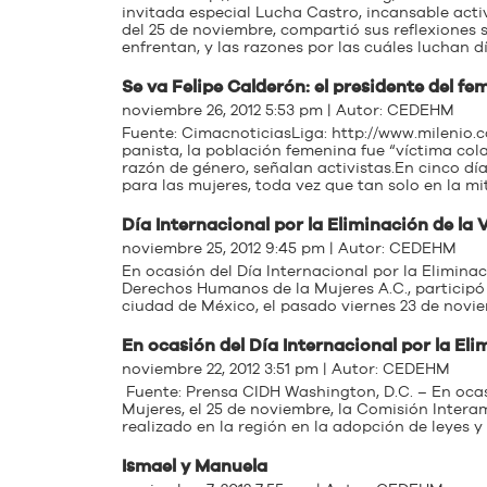
invitada especial Lucha Castro, incansable acti
del 25 de noviembre, compartió sus reflexiones 
enfrentan, y las razones por las cuáles luchan d
Se va Felipe Calderón: el presidente del fe
noviembre 26, 2012 5:53 pm | Autor:
CEDEHM
Fuente: CimacnoticiasLiga: http://www.milenio
panista, la población femenina fue “víctima cola
razón de género, señalan activistas.En cinco dí
para las mujeres, toda vez que tan solo en la mi
Día Internacional por la Eliminación de la 
noviembre 25, 2012 9:45 pm | Autor:
CEDEHM
En ocasión del Día Internacional por la Eliminac
Derechos Humanos de la Mujeres A.C., participó
ciudad de México, el pasado viernes 23 de novie
En ocasión del Día Internacional por la Eli
noviembre 22, 2012 3:51 pm | Autor:
CEDEHM
Fuente: Prensa CIDH Washington, D.C. – En ocasi
Mujeres, el 25 de noviembre, la Comisión Inte
realizado en la región en la adopción de leyes y 
Ismael y Manuela