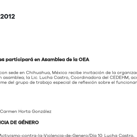
 2012
s participará en Asamblea de la OEA
on sede en Chihuahua, México recibe invitación de la organiza
n asamblea; la Lic. Lucha Castro, Coordinadora del CEDEHM, ac
rme del grupo de trabajo especial de reflexión sobre el funcion
a Carmen Horta González
NCIA DE GÉNERO
-Activismo-contra-la-Violencia-de-Genero/Día 10: Lucha Castro,