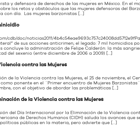
vista y defensora de derechos de las mujeres en México. En el m
sobre los retos y obstáculos que las mujeres defensoras del Barz
ía con día. Las mujeres barzonistas […]
minicidio
.com/cdb/doc/noticias2011/4b4c54eae9693c757c24008dd5712e9fPa
teral” de sus acciones anticrimen; el legado: 7 mil homicidios po
as concluye la administración de Felipe Calderón: la más sangri
tad del sexenio (entre diciembre de 2006 a 2009) […]
Violencia contra las Mujeres
ión de la Violencia contra las Mujeres, el 25 de noviembre, el Ce
 como ponente en el ¨Primer encuentro de Mujeres Barzonistas¨
mbre, con el objetivo de abordar las problemáticas […]
minación de la Violencia contra las Mujeres
ón del Día Internacional por la Eliminación de la Violencia cont
ramericana de Derechos Humanos (CIDH) saluda los avances que s
políticas públicas en la materia, pero advierte que […]