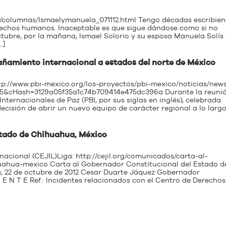
l/columnas/Ismaelymanuela_071112.html Tengo décadas escribie
erechos humanos. Inaceptable es que sigue dándose como si no
ctubre, por la mañana, Ismael Solorio y su esposa Manuela Solís 
…]
añamiento internacional a estados del norte de México
ttp://www.pbi-mexico.org/los-proyectos/pbi-mexico/noticias/news
&cHash=3129a05f35a1c74b709414e475dc396a Durante la reuni
ternacionales de Paz (PBI, por sus siglas en inglés), celebrada
ecisión de abrir un nuevo equipo de carácter regional a lo larg
stado de Chihuahua, México
rnacional (CEJIL)Liga: http://cejil.org/comunicados/carta-al-
uahua-mexico Carta al Gobernador Constitucional del Estado d
a, 22 de octubre de 2012 Cesar Duarte Jáquez Gobernador
E N T E Ref.: Incidentes relacionados con el Centro de Derechos