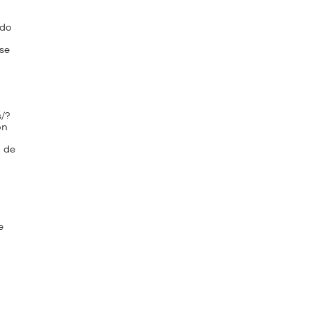
ndo
se
/?
ón
o de
e