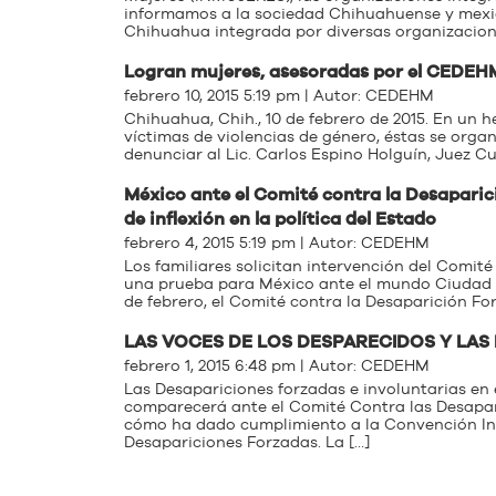
informamos a la sociedad Chihuahuense y mexic
Chihuahua integrada por diversas organizacione
Logran mujeres, asesoradas por el CEDEHM,
febrero 10, 2015 5:19 pm | Autor:
CEDEHM
Chihuahua, Chih., 10 de febrero de 2015. En un h
víctimas de violencias de género, éstas se organ
denunciar al Lic. Carlos Espino Holguín, Juez Cua
México ante el Comité contra la Desaparici
de inflexión en la política del Estado
febrero 4, 2015 5:19 pm | Autor:
CEDEHM
Los familiares solicitan intervención del Comit
una prueba para México ante el mundo Ciudad de 
de febrero, el Comité contra la Desaparición Fo
LAS VOCES DE LOS DESPARECIDOS Y LAS
febrero 1, 2015 6:48 pm | Autor:
CEDEHM
Las Desapariciones forzadas e involuntarias en 
comparecerá ante el Comité Contra las Desapar
cómo ha dado cumplimiento a la Convención Int
Desapariciones Forzadas. La […]