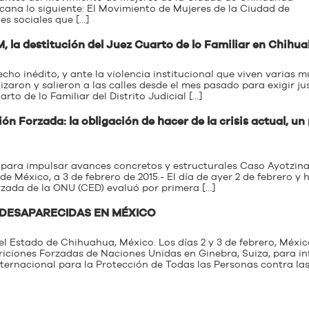
ana lo siguiente: El Movimiento de Mujeres de la Ciudad de
s sociales que […]
 la destitución del Juez Cuarto de lo Familiar en Chihu
echo inédito, y ante la violencia institucional que viven varias m
izaron y salieron a las calles desde el mes pasado para exigir jus
rto de lo Familiar del Distrito Judicial […]
ón Forzada: la obligación de hacer de la crisis actual, un
é para impulsar avances concretos y estructurales Caso Ayotzin
México, a 3 de febrero de 2015.- El día de ayer 2 de febrero y h
rzada de la ONU (CED) evaluó por primera […]
 DESAPARECIDAS EN MÉXICO
el Estado de Chihuahua, México. Los días 2 y 3 de febrero, Méxic
iciones Forzadas de Naciones Unidas en Ginebra, Suiza, para i
ernacional para la Protección de Todas las Personas contra la