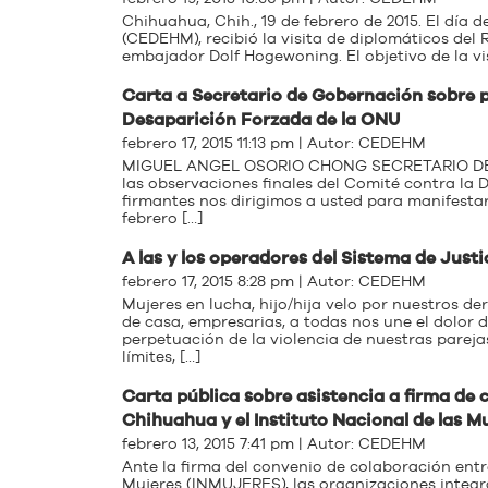
Chihuahua, Chih., 19 de febrero de 2015. El día 
(CEDEHM), recibió la visita de diplomáticos del 
embajador Dolf Hogewoning. El objetivo de la vis
Carta a Secretario de Gobernación sobre p
Desaparición Forzada‏ de la ONU
febrero 17, 2015 11:13 pm | Autor:
CEDEHM
MIGUEL ANGEL OSORIO CHONG SECRETARIO DE GO
las observaciones finales del Comité contra la
firmantes nos dirigimos a usted para manifesta
febrero […]
A las y los operadores del Sistema de Just
febrero 17, 2015 8:28 pm | Autor:
CEDEHM
Mujeres en lucha, hijo/hija velo por nuestros d
de casa, empresarias, a todas nos une el dolor 
perpetuación de la violencia de nuestras pareja
límites, […]
Carta pública sobre asistencia a firma de 
Chihuahua y el Instituto Nacional de las M
febrero 13, 2015 7:41 pm | Autor:
CEDEHM
Ante la firma del convenio de colaboración entr
Mujeres (INMUJERES), las organizaciones integ