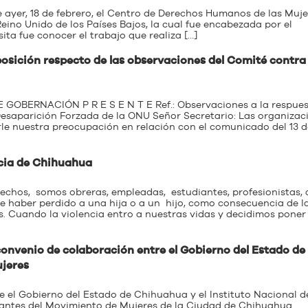
de ayer, 18 de febrero, el Centro de Derechos Humanos de las Muj
Reino Unido de los Países Bajos, la cual fue encabezada por el
ita fue conocer el trabajo que realiza […]
osición respecto de las observaciones del Comité contra 
BERNACIÓN P R E S E N T E Ref.: Observaciones a la respues
 Desaparición Forzada de la ONU Señor Secretario: Las organizac
rle nuestra preocupación en relación con el comunicado del 13 d
icia de Chihuahua
erechos, somos obreras, empleadas, estudiantes, profesionistas,
de haber perdido a una hija o a un hijo, como consecuencia de l
s. Cuando la violencia entro a nuestras vidas y decidimos poner
convenio de colaboración entre el Gobierno del Estado de
ujeres
e el Gobierno del Estado de Chihuahua y el Instituto Nacional d
rantes del Movimiento de Mujeres de la Ciudad de Chihuahua