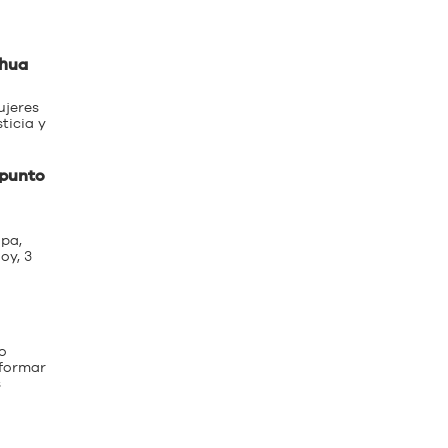
ahua
ujeres
ticia y
 punto
apa,
oy, 3
o
nformar
s