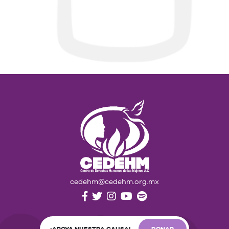
cedehm@cedehm.org.mx
¡APOYA NUESTRA CAUSA!
DONAR