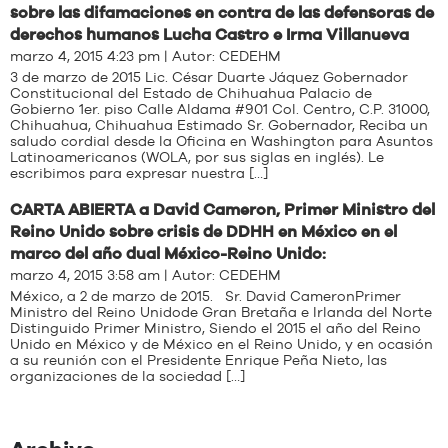
sobre las difamaciones en contra de las defensoras de
derechos humanos Lucha Castro e Irma Villanueva
marzo 4, 2015 4:23 pm | Autor:
CEDEHM
3 de marzo de 2015 Lic. César Duarte Jáquez Gobernador
Constitucional del Estado de Chihuahua Palacio de
Gobierno 1er. piso Calle Aldama #901 Col. Centro, C.P. 31000,
Chihuahua, Chihuahua Estimado Sr. Gobernador, Reciba un
saludo cordial desde la Oficina en Washington para Asuntos
Latinoamericanos (WOLA, por sus siglas en inglés). Le
escribimos para expresar nuestra […]
CARTA ABIERTA a David Cameron, Primer Ministro del
Reino Unido sobre crisis de DDHH en México en el
marco del año dual México-Reino Unido:
marzo 4, 2015 3:58 am | Autor:
CEDEHM
México, a 2 de marzo de 2015. Sr. David CameronPrimer
Ministro del Reino Unidode Gran Bretaña e Irlanda del Norte
Distinguido Primer Ministro, Siendo el 2015 el año del Reino
Unido en México y de México en el Reino Unido, y en ocasión
a su reunión con el Presidente Enrique Peña Nieto, las
organizaciones de la sociedad […]