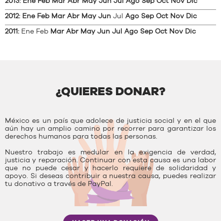
2013
:
Ene
Feb
Mar
Abr
May
Jun
Jul
Ago
Sep
Oct
Nov
Dic
2012
:
Ene
Feb
Mar
Abr
May
Jun
Jul
Ago
Sep
Oct
Nov
Dic
2011
:
Ene
Feb
Mar
Abr
May
Jun
Jul
Ago
Sep
Oct
Nov
Dic
¿QUIERES DONAR?
México es un país que adolece de justicia social y en el que
aún hay un amplio camino por recorrer para garantizar los
derechos humanos para todas las personas.
Nuestro trabajo es medular en la exigencia de verdad,
justicia y reparación. Continuar con esta causa es una labor
que no puede cesar y hacerlo requiere de solidaridad y
apoyo. Si deseas contribuir a nuestra causa, puedes realizar
tu donativo a través de PayPal.