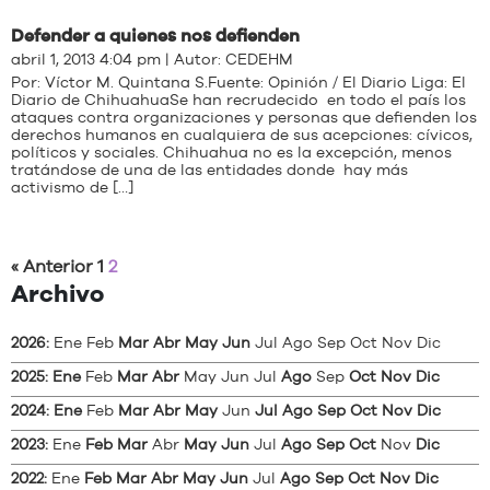
Defender a quienes nos defienden
abril 1, 2013 4:04 pm | Autor:
CEDEHM
Por: Víctor M. Quintana S.Fuente: Opinión / El Diario Liga: El
Diario de ChihuahuaSe han recrudecido en todo el país los
ataques contra organizaciones y personas que defienden los
derechos humanos en cualquiera de sus acepciones: cívicos,
políticos y sociales. Chihuahua no es la excepción, menos
tratándose de una de las entidades donde hay más
activismo de […]
« Anterior
1
2
Archivo
2026
:
Ene
Feb
Mar
Abr
May
Jun
Jul
Ago
Sep
Oct
Nov
Dic
2025
:
Ene
Feb
Mar
Abr
May
Jun
Jul
Ago
Sep
Oct
Nov
Dic
2024
:
Ene
Feb
Mar
Abr
May
Jun
Jul
Ago
Sep
Oct
Nov
Dic
2023
:
Ene
Feb
Mar
Abr
May
Jun
Jul
Ago
Sep
Oct
Nov
Dic
2022
:
Ene
Feb
Mar
Abr
May
Jun
Jul
Ago
Sep
Oct
Nov
Dic