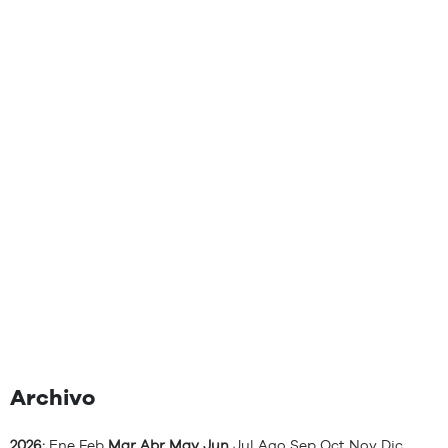
Archivo
2026
:
Ene
Feb
Mar
Abr
May
Jun
Jul
Ago
Sep
Oct
Nov
Dic