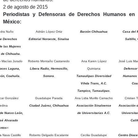
2 de agosto de 2015
Periodistas y Defensoras de Derechos Humanos en
México:
ndra Nuño
Adrián López Ortiz
Barzón Chihuahua
Casa del 
de Derechos
Editorial Noroeste, Sinaloa
Saltillo,
e las Mujeres
 de Chihuaha.
io Macías Jurado
Roberto Montaño Castanedo
Ana Karen López
José Luis Ma
oces Laguna,
Libera Radio, Hermosillo,
Quintana
Defensor
eón, Coahuila.
Sonora
.
Tamaulipas Diversidad
Humanos e
Vihda Trans, A.C.
Coa
Tampico, Tamaulipas
.
car González
Guadalupe Parada
Ana Lidia Murillo Camacho
Cristian 
edina
Ciudad Juárez, Chihuahua
Asociación Sinaloense
Asociación d
 de Nuevo León,
de Universitarias A.C.
Universita
sé Alvarado
Calif
ntos
«
a Nava Castillo
Roberto Delgado Escalante
Cecilia Guadalupe
Centro Dioce