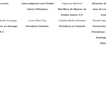
o León.
www.notijuarez.com Ciudad
Espinosa Martínez
Derechos H
Juárez Chihuahua.
Red Mesa de Mujeres de
Juan de Lari
Ciudad Juárez, A.C.
Coah
nández Camargo
Lucía Pérez Paz.
Camelia Muñoz Alvarado
Rosario Agu
res en Durango,
Periodista Coahuila.
Periodista en Coahuila
Asociación
A.C
.
Periodistas 
Domíngu
Chih