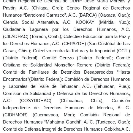
Centro Regional de Defensa de DDHH José María Morelos y
Pavón, A.C. (Chilapa, Gro.); Centro Regional de Derechos
Humanos “Bartolomé Carrasco”, A.C. (BARCA) (Oaxaca, Oax.);
Ciencia Social Alternativa, A.C. KOOKAY (Mérida, Yuc.);
Ciudadanía Lagunera por los Derechos Humanos, A.C.
(CILADHAC) (Torreón, Coah.); Colectivo Educación para la Paz y
los Derechos Humanos, A.C. (CEPAZDH) (San Cristóbal de Las
Casas, Chis.); Colectivo contra la Tortura y la Impunidad (CCTI)
(Distrito Federal); Comité Cerezo (Distrito Federal); Comité
Cristiano de Solidaridad Monseñor Romero (Distrito Federal);
Comité de Familiares de Detenidos Desaparecidos “Hasta
Encontrarlos”(Distrito Federal); Comisión de Derechos Humanos
y Laborales del Valle de Tehuacán, A.C. (Tehuacán, Pue.);
Comisión de Solidaridad y Defensa de los Derechos Humanos,
A.C. (COSYDDHAC) (Chihuahua, Chih.); Comisión
Independiente de Derechos Humanos de Morelos, A. C.
(CIDHMOR) (Cuernavaca, Mor.); Comisión Regional de
Derechos Humanos “Mahatma Gandhi”, A. C. (Tuxtepec, Oax.);
Comité de Defensa Integral de Derechos Humanos Gobixha A.C.