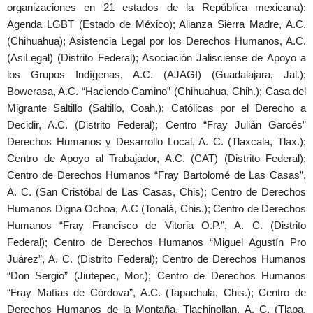
organizaciones en 21 estados de la República mexicana):
Agenda LGBT (Estado de México); Alianza Sierra Madre, A.C.
(Chihuahua); Asistencia Legal por los Derechos Humanos, A.C.
(AsiLegal) (Distrito Federal); Asociación Jalisciense de Apoyo a
los Grupos Indígenas, A.C. (AJAGI) (Guadalajara, Jal.);
Bowerasa, A.C. “Haciendo Camino” (Chihuahua, Chih.); Casa del
Migrante Saltillo (Saltillo, Coah.); Católicas por el Derecho a
Decidir, A.C. (Distrito Federal); Centro “Fray Julián Garcés”
Derechos Humanos y Desarrollo Local, A. C. (Tlaxcala, Tlax.);
Centro de Apoyo al Trabajador, A.C. (CAT) (Distrito Federal);
Centro de Derechos Humanos “Fray Bartolomé de Las Casas”,
A. C. (San Cristóbal de Las Casas, Chis); Centro de Derechos
Humanos Digna Ochoa, A.C (Tonalá, Chis.); Centro de Derechos
Humanos “Fray Francisco de Vitoria O.P.”, A. C. (Distrito
Federal); Centro de Derechos Humanos “Miguel Agustín Pro
Juárez”, A. C. (Distrito Federal); Centro de Derechos Humanos
“Don Sergio” (Jiutepec, Mor.); Centro de Derechos Humanos
“Fray Matías de Córdova”, A.C. (Tapachula, Chis.); Centro de
Derechos Humanos de la Montaña, Tlachinollan, A. C. (Tlapa,