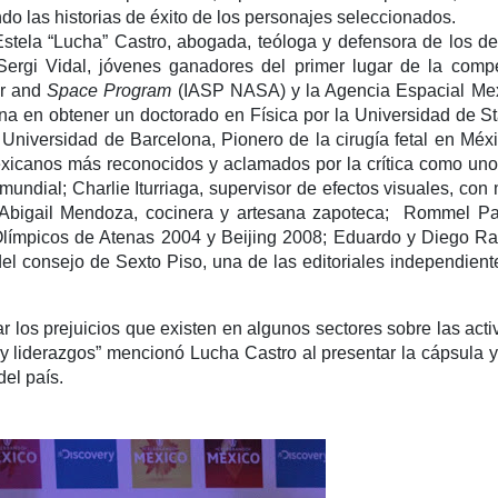
ndo las historias de éxito de los personajes seleccionados.
stela “Lucha” Castro, abogada, teóloga y defensora de los d
 Sergi Vidal, jóvenes ganadores del primer lugar de la comp
ir and
Space Program
(IASP NASA) y la Agencia Espacial Me
a en obtener un doctorado en Física por la Universidad de St
Universidad de Barcelona, Pionero de la cirugía fetal en Méxi
exicanos más reconocidos y aclamados por la crítica como uno
mundial; Charlie Iturriaga, supervisor de efectos visuales, con
; Abigail Mendoza, cocinera y artesana zapoteca; Rommel P
 Olímpicos de Atenas 2004 y Beijing 2008; Eduardo y Diego R
del consejo de Sexto Piso, una de las editoriales independien
r los prejuicios que existen en algunos sectores sobre las activ
y liderazgos” mencionó Lucha Castro al presentar la cápsula y 
del país.