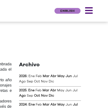
ENGLISH
ombrada
Archivo
ada el
2026
:
Ene
Feb
Mar
Abr
May
Jun
Jul
rto año
Ago
Sep
Oct
Nov
Dic
sonajes
retas e
2025
:
Ene
Feb
Mar
Abr
May
Jun
Jul
Ago
Sep
Oct
Nov
Dic
jadores
2024
:
Ene
Feb
Mar
Abr
May
Jun
Jul
avés de