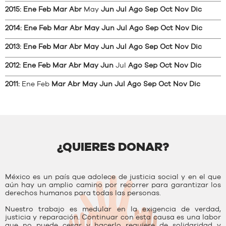
2015
:
Ene
Feb
Mar
Abr
May
Jun
Jul
Ago
Sep
Oct
Nov
Dic
2014
:
Ene
Feb
Mar
Abr
May
Jun
Jul
Ago
Sep
Oct
Nov
Dic
2013
:
Ene
Feb
Mar
Abr
May
Jun
Jul
Ago
Sep
Oct
Nov
Dic
2012
:
Ene
Feb
Mar
Abr
May
Jun
Jul
Ago
Sep
Oct
Nov
Dic
2011
:
Ene
Feb
Mar
Abr
May
Jun
Jul
Ago
Sep
Oct
Nov
Dic
¿QUIERES DONAR?
México es un país que adolece de justicia social y en el que
aún hay un amplio camino por recorrer para garantizar los
derechos humanos para todas las personas.
Nuestro trabajo es medular en la exigencia de verdad,
justicia y reparación. Continuar con esta causa es una labor
que no puede cesar y hacerlo requiere de solidaridad y