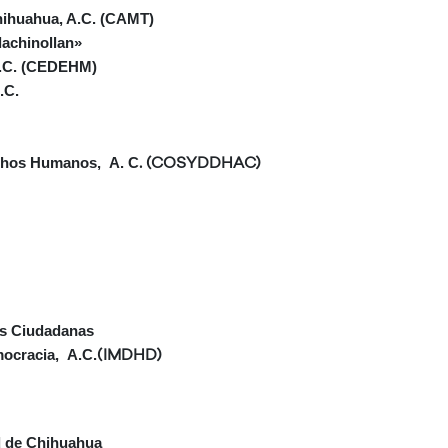
Chihuahua, A.C. (CAMT)
achinollan»
A.C. (CEDEHM)
.C.
echos Humanos, A. C
. (COSYDDHAC)
as Ciudadanas
ocracia, A.C.
(IMDHD)
d de Chihuahua