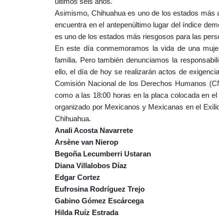
últimos seis años.
Asimismo, Chihuahua es uno de los estados más au
encuentra en el antepenúltimo lugar del índice dem
es uno de los estados más riesgosos para las pe
En este día conmemoramos la vida de una mujer 
familia. Pero también denunciamos la responsabil
ello, el día de hoy se realizarán actos de exigenc
Comisión Nacional de los Derechos Humanos (CND
como a las 18:00 horas en la placa colocada en el
organizado por Mexicanos y Mexicanas en el Exilio
Chihuahua.
Anali Acosta Navarrete
Arsène van Nierop
Begoña Lecumberri Ustaran
Diana Villalobos Díaz
Edgar Cortez
Eufrosina Rodríguez Trejo
Gabino Gómez Escárcega
Hilda Ruíz Estrada