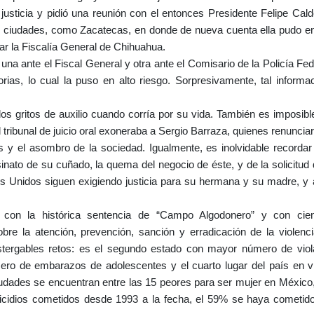
usticia y pidió una reunión con el entonces Presidente Felipe Cald
 ciudades, como Zacatecas, en donde de nueva cuenta ella pudo en
rar la Fiscalía General de Chihuahua.
una ante el Fiscal General y otra ante el Comisario de la Policía Fed
rias, lo cual la puso en alto riesgo. Sorpresivamente, tal informa
os gritos de auxilio cuando corría por su vida. También es imposibl
 tribunal de juicio oral exoneraba a Sergio Barraza, quienes renuncia
s y el asombro de la sociedad. Igualmente, es inolvidable recorda
inato de su cuñado, la quema del negocio de éste, y de la solicitud 
dos Unidos siguen exigiendo justicia para su hermana y su madre, y
on la histórica sentencia de “Campo Algodonero” y con cie
bre la atención, prevención, sanción y erradicación de la violenc
stergables retos: es el segundo estado con mayor número de viol
ro de embarazos de adolescentes y el cuarto lugar del país en vi
udades se encuentran entre las 15 peores para ser mujer en México,
icidios cometidos desde 1993 a la fecha, el 59% se haya cometido