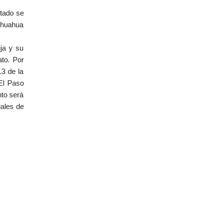
tado se
hihuahua
ja y su
ato. Por
13 de la
El Paso
nto será
iales de