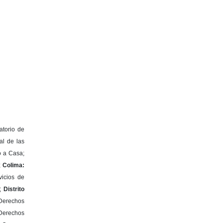
atorio de
al de las
o a Casa;
;
Colima:
icios de
);
Distrito
 Derechos
Derechos