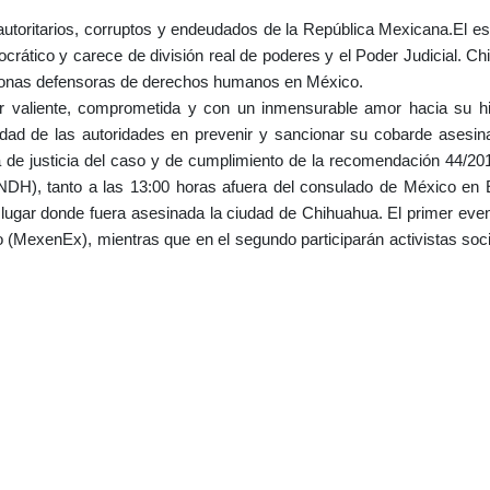
toritarios, corruptos y endeudados de la República Mexicana.El es
ocrático y carece de división real de poderes y el Poder Judicial. C
rsonas defensoras de derechos humanos en México.
valiente, comprometida y con un inmensurable amor hacia su hi
idad de las autoridades en prevenir y sancionar su cobarde asesin
ia de justicia del caso y de cumplimiento de la recomendación 44/20
H), tanto a las 13:00 horas afuera del consulado de México en 
 lugar donde fuera asesinada la ciudad de Chihuahua. El primer eve
 (MexenEx), mientras que en el segundo participarán activistas soc