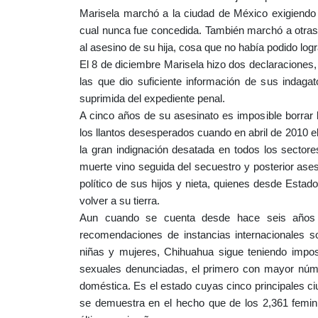
Marisela marchó a la ciudad de México exigiendo j
cual nunca fue concedida. También marchó a otras
al asesino de su hija, cosa que no había podido log
El 8 de diciembre Marisela hizo dos declaraciones, 
las que dio suficiente información de sus indagato
suprimida del expediente penal.
A cinco años de su asesinato es imposible borrar l
los llantos desesperados cuando en abril de 2010 el
la gran indignación desatada en todos los sectore
muerte vino seguida del secuestro y posterior ases
político de sus hijos y nieta, quienes desde Esta
volver a su tierra.
Aun cuando se cuenta desde hace seis años c
recomendaciones de instancias internacionales so
niñas y mujeres, Chihuahua sigue teniendo impo
sexuales denunciadas, el primero con mayor núme
doméstica. Es el estado cuyas cinco principales ci
se demuestra en el hecho que de los 2,361 femin