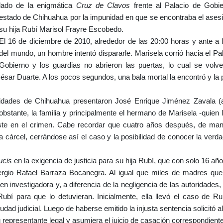
lado de la enigmática
Cruz de Clavos
frente al Palacio de Gobie
estado de Chihuahua por la impunidad en que se encontraba el ases
su hija Rubí Marisol Frayre Escobedo.
El 16 de diciembre de 2010, alrededor de las 20:00 horas y ante a 
del mundo, un hombre intentó dispararle. Marisela corrió hacia el Pa
Gobierno y los guardias no abrieron las puertas, lo cual se volv
ar Duarte. A los pocos segundos, una bala mortal la encontró y la 
toridades de Chihuahua presentaron
José Enrique Jiménez Zavala (al
bstante, la familia y principalmente el hermano de Marisela -quien l
e éste en el crimen. Cabe recordar que cuatro años después, de ma
cárcel, cerrándose así el caso y la posibilidad de conocer la verd
ucis
en la exigencia de justicia para su hija Rubí, que con solo 16 añ
rgio Rafael Barraza Bocanegra. Al igual que miles de madres que
ó en investigadora y, a diferencia de la negligencia de las autoridades,
bí para que lo detuvieran. Inicialmente, ella llevó el caso de Ru
dad judicial. Luego de haberse emitido la injusta sentencia solicitó a
epresentante legal y asumiera el juicio de casación correspondiente