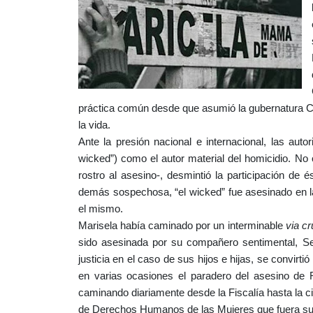
práctica común desde que asumió la gubernatura Cés
la vida.
Ante la presión nacional e internacional, las au
wicked”)
como el autor material del homicidio. No o
rostro al asesino-, desmintió la participación d
demás sospechosa, “el wicked” fue asesinado en la 
el mismo.
Marisela había caminado por un interminable
via cr
sido asesinada por su compañero sentimental, Se
justicia en el caso de sus hijos e hijas, se convirti
en varias ocasiones el paradero del asesino de Ru
caminando diariamente desde la Fiscalía hasta la ciu
de Derechos Humanos de las Mujeres que fuera su r