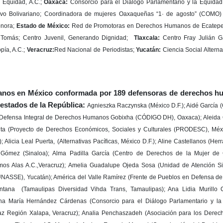
Equidad, A.C.;
Oaxaca:
Consorcio para el Diálogo Parlamentario y la Equida
vo Bolivariano; Coordinadora de mujeres Oaxaqueñas “1· de agosto” (COMO
nora;
Estado de México:
Red de Promotoras en Derechos Humanos de Ecatepec
 Tomás; Centro Juvenil, Generando Dignidad;
Tlaxcala:
Centro Fray Julián G
pía, A.C.;
Veracruz:
Red Nacional de Periodistas;
Yucatán:
Ciencia Social Alterna
anos en México conformada por 189 defensoras de derechos 
estados de la República:
Agnieszka Raczynska (México D.F.); Aidé García (Católicas por el Derecho a Decidir, México D.F.); Alba Cruz (Comité de Defensa Integral de Derechos Humanos Gobixha (CÓDIGO DH), Oaxaca); Aleida Quintana (Grupo Interdisciplinario Tékéi, Querétaro);Alejandra Ancheita (Proyecto de Derechos Económicos, Sociales y Culturales (PRODESC), México D.F.); Alejandra Nuño (México D.F.); Alexandra Garita (México D.F.); Alicia Leal Puerta, (Alternativas Pacíficas, México D.F.); Aline Castellanos (Herramientas para el Buen Vivir A.C., Oaxaca); Alma Ángelica Barraza Gómez (Sinaloa); Alma Padilla García (Centro de Derechos de la Mujer de Chiapas, Chiapas); Alma Delia Rodriguez Alor (Organización Tendremos Alas A.C.,Veracruz); Amelia Guadalupe Ojeda Sosa (Unidad de Atención Sicológica, Sexológica y Educativa para el Crecimiento Personal, A.C. (UNASSE), Yucatán); América del Valle Ramírez (Frente de Pueblos en Defensa de la Tierra (FPDT-Atenco), Estado de México); Ana Karen López Quintana (Tamaulipas Diversidad Vihda Trans, Tamaulipas); Ana Lidia Murillo Camacho (Asociación Sinaloense de Universitarias, A.C.; Sinaloa); Ana María Hernández Cárdenas (Consorcio para el Diálogo Parlamentario y la Equidad Oaxaca, Oaxaca); Anaís Palacios Pérez (Colectivo por la Paz Región Xalapa, Veracruz); Analia Penchaszadeh (Asociación para los Derechos de la Mujer y el Desarrollo (AWID); Andrea Acevedo García (Mariposas Tlahuicas AC, Morelos); Andrea Eugenio Manuel (Organización del Pueblo Indígena Me’phaa (OPIM), Guerrero); Ángeles López (Centro de Derechos Humanos Victoria Diez, Guanajuato); Angélica Araceli Reveles (Comité de América Latina y El Caribe para la defensa de los Derechos de la Mujer CLADEM-México); Atziri Ávila (Coordinadora de la RNDDHM/Consorcio para el Diálogo Parlamentario y la Equidad Oaxaca, Oaxaca); Aurora Montaño (México D.F.); Axela Romero Cárdenas (Iniciativa Mesoamericana de Mujeres Defensoras de Derechos Humanos, México D.F.); Beatriz Hernández Bautista (Círculo Profesional para la Formación con Equidad de Género !Nduva Ndandi!, Oaxaca); Bettina Cruz Velázquez (Asamblea de los Pueblos Indígenas del Istmo de Tehuantepec en Defensa de la Tierra y el Territorio, Oaxaca); Blanca Martínez (Centro Diocesano para los Derechos Humanos “Fray Juan de Larios”, Coahuila); Blanca Mesina (Baja California); Blanca Velázquez (Centro de Apoyo al Trabajador (CAT), Puebla); Carina González Luis (Grupo de Mujeres 8 de Marzo A.C., Oaxaca); Carolina Cantú (Coordinadora Guerrerense de Mujeres Indígenas y Afromexicanas, Guerrero); Carolina Coppel Urrea (Ambulante Más Allá (cine documental), México DF); Carolina Ramírez (Aura A.C., Veracruz); Cecilia Espinosa Martínez (Red Mesa de Mujeres de Ciudad Juárez, Chihuahua); Cecilia Oyorzabal Gómez (Agencia Timomatchtikan,Puebla); Cirenia Celestino Ortega (Comunicación e Información de la Mujer (CIMAC), México D.F.); Clara G. Meyra Segura (Defensora de derechos humanos, México D.F.); Claudia Ángel (Mujeres Indígenas por Ciarena, A.C., México D.F.); Claudia Erika Centeno Zaldívar (México D.F.); Clemencia Correa (Proyecto de Acompañamiento Psicosocial ALUNA, México, D.F.); Concepción Felix Corral (Sí Hay Mujeres en Durango AC, Durango); Consuelo Morales (Ciudadanos en Apoyo a los Derechos Humanos (CADHAC), Nuevo León); Cristina Auerbach (Familia Pasta de Conchos, Coahuila); Cristina Cruz López (Centro Regional de Derechos Humanos Bartolomé Carrasco (BARCADH); Cristina Hardaga Fernández (Asociadas por lo Justo (JASS), México D.F.); Dalí Ángel Pérez, (Mujeres Indígenas por Conservación, Investigación y Aprovechamiento de los Recursos Naturales (CIARENA), A.C, Oaxaca); Daptnhe Cuevas (Consorcio para el Diálogo Parlamentario y la Equidad, México D.F.); Daniela Fonkatz (Asociación para los Derechos de la Mujer y el Desarrollo (AWID); Diana Carolina Brito Bahena (Defensora independiente, Guerrero); Diana Damián Palencia (Formación y Capacitación AC (FOCA), Chiapas); Diana López Santiago (Centro de Derechos Humanos Fr. Francisco de Vitoria O.P. A.C., México D.F.); Dolores González (Servicios y Asesoría para la Paz, A.C. (SERAPAZ), México D.F.); Dora Ávila (Centro para los Derechos de la Mujer Nääxwiin, Oaxaca); Elena Tapia Vásquez (Comité de Defensa Integral de Derechos Humanos Gobixha (CÓDIGO DH), Oaxaca); Elga Aguilar (Comité Cerezo México, México D.F.); Elizabeth Ferreras (Defensa Jurídica y Educación para Mujeres S.C. Vereda Themis, México D.F.); Elizabeth Robles (Servicio Desarrollo y Paz, A.C., Coahuila); Emelia Ortiz (Campaña Si no están ellas no estamos todas, Oaxaca); Emilia González Tercero (Comisión de Solidaridad y Defensa de los Derechos Humanos, A.C. (COSYDDHAC), Chihuahua); Esmeralda López Martínez (Grupo de Mujeres 8 de Marzo A.C., Oaxaca); Estrella Soria (México D.F.); Fabiola González Barrera (Comunicación en Información de la Mujer (CIMAC), México D.F.); Fátima Ojeda (Consorcio para el Diálogo Parlamentario y la Equidad Oaxaca, Oaxaca); Felicitas Martínez Solano (Coordinadora Regional de Autoridades Comunitarias- Policía Comunitaria (CRAC-PC), Guerrero); Flavia Ester Anau (Centro de Atención Infantil Piña Palmera A.C.,Oaxaca); Gabriela Aguilar Martín (Comité de América Latina y El Caribe para la defensa de los Derechos de la Mujer CLADEM-México); Gabriela Morales Gracia (Centro de Derechos Humanos Fray Matías de Córdova, México D.F.); Georgina Vargas Vera (Guanajuato); Gloria Muñoz Ramírez (Desinformémonos, México D.F.); Griselda Sánchez Miguel (Oaxaca); Guadalupe García Álvarez (Mujeres Luchas y Derechos para todos, Estado de México); Guadalupe Hernández Hernández (Centro de Derechos Humanos Fr. Francisco de Vitoria O.P. A.C., México D.F.); Guadalupe López (Lesbianas en Patlatonalli, Jalisco); Harmida Rubio Gutiérrez (Veracruz);Hermelinda Tiburcio Cayetano (Kinal Antzetik, Guerrero); Icela Jaimes (Colectivo Raíz, Aguascalientes); Ileana Espinoza (Red Mesa de Mujeres de Ciudad Juárez, Chihuahua); Imelda Marrufo (Red Mesa de Mujeres de Ciudad Juárez, Chihuahua); Indira de Jesús Luis Aquino (Oaxaca); Ingrid López Miguel (Centro Regional de Derechos Humanos Bartolomé Carrasco (BARCADH), Oaxaca); Irma Estrada Martínez (Universidad Autónoma de la Ciudad de México, México D.F.); Ixchel Carrasco Arias (Enlace, Comunicación y Capacitación, Guerrero); Isela González Díaz (Alianza Sierra Madre, AC, Chihuahua); Janette Corzo (APRENDAMOS); Jaqueline Santana (Defensora Independiente, México D.F.); Johana Belén Sánchez Rojas (Centro de Derechos Humanos Fr. Francisco de Vitoria O.P. A.C., México D.F.); Josefina Chávez (Cuadernos Feministas, México D.F.); Juliana García Quintanilla (Comisión Independiente de Derechos Humanos de Morelos, A.C., Morelos); Julieta Hernández Camargo (Si hay Mujeres en Durango, Durango); Julisa Bivian Luis Hernández (Grupo de Mujeres 8 de Marzo A.C., Oaxaca); Laura Carlsen (Programa de las Américas, México D.F.); Laura García (Semillas, México D.F.); Laura Gutiérrez (Mujeres Unidas: Olympia de Gouges, Baja California); Laura Salas (La Sandía Digital, México D.F.); Laura Velázquez (Asociadas por lo Justo (JASS), México D.F.); Lenika Morales Zavaleta (Colectivo Liquidámbar/Colectivo Enrique Guerrero, México D.F.); Leticia Burgos (Red Feminista Sonorense, Sonora); Lidia Alpizar (Asociación para los Derechos de la Mujer y el Desarrollo (AWID); Lydia Cacho (México D.F.); Lorena Wolffer (México D.F.); Lorena Fuentes (Semillas, México D.F.); Lorena Maribel Peralta Rojas (México D.F.); Loreto Bravo (Palabra Radio, Oaxaca); Lucía Lagunes Huerta (Comunicación e Información de la Mujer (CIMAC), México D.F.); Lulú V. Barrera (Luchadoras, México D.F.); Luz Estela Castro (Centro de Derechos Humanos de las Mujeres, Chihuahua); Ma. Hilda de la Vega (Mujeres por México en Chihuahua A.C., Chihuahua); Magdalena Santos (Centro Regional de Derechos Humanos Bartolomé Carrasco (BARCADH), Oaxaca); Malú García Andrade (Nuestras Hijas de Regreso a Casa, Chihuahua); María Luisa Aguilar Rodríguez (Centro de Derechos Humanos de la Montaña Tlachinollan, Guerrero); Margarita Avalos (Colectivo Ollin Calli Tijuana A.C., Baja California); Margarita Guadalupe Martínez (Chiapas); María Guadalupe Ramos Ponce (Comité de América Latina y El Caribe para la defensa de los Derechos de la Mujer CLADEM-México, Jalisco); María Paula Castañeda (México D.F.); María Rosa Guzmán Valdez (Red de Promotoras de Derechos Humanos de las Mujeres Indígenas en el Estado Jalisco, Jalisco); María Trinidad Ramírez (Frente de Pueblos en Defensa de la Tier