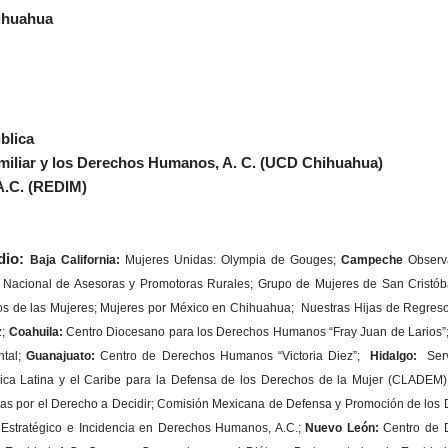
ihuahua
blica
amiliar y los Derechos Humanos, A. C. (UCD Chihuahua)
 A.C. (REDIM)
dio:
Baja California:
Mujeres
Unidas: Olympia de Gouges;
Campeche
Observ
Nacional de Asesoras y Promotoras Rurales;
Grupo de Mujeres de San Cristób
 de las Mujeres; Mujeres por México en Chihuahua; Nuestras Hijas de Regres
z;
Coahuila:
Centro Diocesano para los Derechos Humanos “Fray Juan de Larios”
tal;
Guanajuato:
Centro de Derechos Humanos “Victoria Diez”;
Hidalgo:
Serv
ica Latina y el Caribe para la Defensa de los Derechos de la Mujer (CLADEM
s por el Derecho a Decidir; Comisión Mexicana de Defensa y Promoción de los
o Estratégico e Incidencia en Derechos Humanos, A.C.;
Nuevo León:
Centro de 