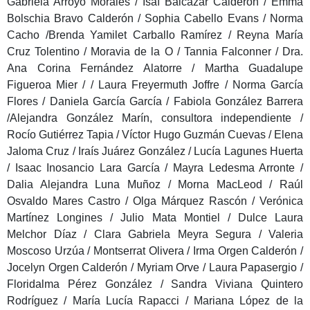
Gabriela Arroyo Morales / Isaí Balcázar Calderón / Emma
Bolschia Bravo Calderón / Sophia Cabello Evans / Norma
Cacho /Brenda Yamilet Carballo Ramírez / Reyna María
Cruz Tolentino / Moravia de la O / Tannia Falconner / Dra.
Ana Corina Fernández Alatorre / Martha Guadalupe
Figueroa Mier / / Laura Freyermuth Joffre / Norma García
Flores / Daniela García García / Fabiola González Barrera
/Alejandra González Marín, consultora independiente /
Rocío Gutiérrez Tapia / Víctor Hugo Guzmán Cuevas / Elena
Jaloma Cruz / Iraís Juárez González / Lucía Lagunes Huerta
/ Isaac Inosancio Lara García / Mayra Ledesma Arronte /
Dalia Alejandra Luna Muñoz / Morna MacLeod / Raúl
Osvaldo Mares Castro / Olga Márquez Rascón / Verónica
Martínez Longines / Julio Mata Montiel / Dulce Laura
Melchor Díaz / Clara Gabriela Meyra Segura / Valeria
Moscoso Urzúa / Montserrat Olivera / Irma Orgen Calderón /
Jocelyn Orgen Calderón / Myriam Orve / Laura Papasergio /
Floridalma Pérez González / Sandra Viviana Quintero
Rodríguez / María Lucía Rapacci / Mariana López de la